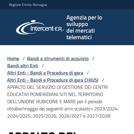
Vai al contenuto
Vai alla navigazione
Vai al footer
Regione Emilia-Romagna
Agenzia per lo
Agenzia
sviluppo
per lo
dei mercati
sviluppo
telematici
dei
mercati
telematici
Home
/
Bandi e strumenti di acquisto
/
Bandi altri Enti
/
Altri Enti - Bandi e Procedure di gara
/
Altri Enti - Bandi e Procedure di gara CHIUSI
/
L'Agenzia
APPALTO DEL SERVIZIO DI GESTIONE DEI CENTRI
EDUCATIVI POMERIDIANI SITI NEL TERRITORIO
DELL’UNIONE RUBICONE E MARE per il periodo
ottobre/maggio dei seguenti anni scolastici: 2023/2024;
Bandi
2024/2025; 2025/2026; 2026/2027 e 2027/2028
e
strumenti
di
Salta al contenuto