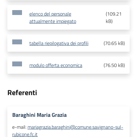
elenco del personale
(
109.21
attualmente impiegato
kB
)
tabella riepilogativa dei profili
(
70.65 kB
)
modulo offerta economica
(
76.50 kB
)
Referenti
Baraghini Maria Grazia
e-mail:
mariagrazia.baraghini@comune.savignano-sul-
rubicone.fc.it