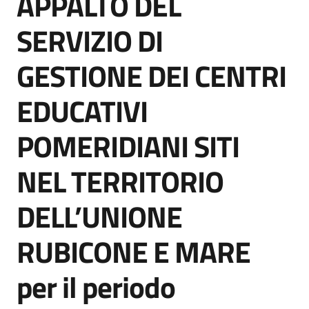
APPALTO DEL
acquisto
SERVIZIO DI
GESTIONE DEI CENTRI
Supporto
EDUCATIVI
Piattaforme
POMERIDIANI SITI
telematiche
NEL TERRITORIO
DELL’UNIONE
RUBICONE E MARE
English
site
per il periodo