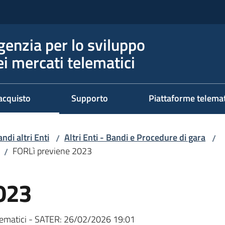
genzia per lo sviluppo
ei mercati telematici
acquisto
Supporto
Piattaforme telema
ndi altri Enti
Altri Enti - Bandi e Procedure di gara
/
/
FORLì previene 2023
/
023
ematici - SATER:
26/02/2026 19:01