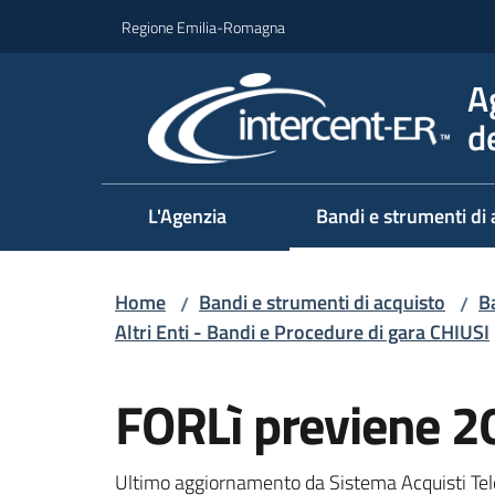
Vai al contenuto
Vai alla navigazione
Vai al footer
Regione Emilia-Romagna
A
d
L'Agenzia
Bandi e strumenti di 
Home
Bandi e strumenti di acquisto
Ba
/
/
Altri Enti - Bandi e Procedure di gara CHIUSI
Salta al contenuto
FORLì previene 2
Ultimo aggiornamento da Sistema Acquisti Tel