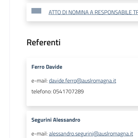
ATTO DI NOMINA A RESPONSABILE T
Referenti
Ferro Davide
e-mail:
davide.ferro@auslromagna.it
telefono:
0541707289
Segurini Alessandro
e-mail:
alessandro.segurini@auslromagna.it