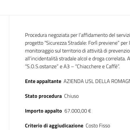
Dati del bando
Procedura negoziata per l’affidamento del servizio
progetto “Sicurezza Stradale: Forlì previene” per 
monitoraggio sul territorio di attività di prevenz
all’incidentalità stradale alcol e droga correlata.
“S.O.S.ostanze” e A3 – “Chiacchere e Caffè”.
Ente appaltante
AZIENDA USL DELLA ROMAG
Stato procedura
Chiuso
Importo appalto
67.000,00 €
Criterio di aggiudicazione
Costo Fisso