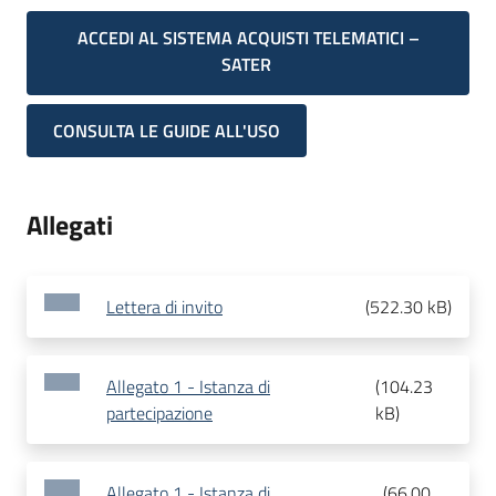
ACCEDI AL SISTEMA ACQUISTI TELEMATICI –
SATER
CONSULTA LE GUIDE ALL'USO
Allegati
Lettera di invito
(
522.30 kB
)
Allegato 1 - Istanza di
(
104.23
partecipazione
kB
)
Allegato 1 - Istanza di
(
66.00