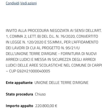
Condividi
Vedi azioni
Dati del bando
INVITO ALLA PROCEDURA NEGOZIATA AI SENSI DELL'ART.
1, COMMA 2, LETT. B) DEL D.L. N. 76/2020, CONVERTITO
IN LEGGE N. 120/2020 E SS.MM.II., PER L'AFFIDAMENTO
DEI LAVORI DI CUI AL PROGETTO N. 95/21/U
DELL’UNIONE TERRE D’ARGINE - FORNITURA DI NUOVI
ARREDI LUDICI E MESSA IN SICUREZZA DEGLI ARREDI
LUDICI DELLE AREE SCOLASTICHE NEL COMUNE DI CARPI
– CUP G92H21000040005
Ente appaltante
UNIONE DELLE TERRE D'ARGINE
Stato procedura
Chiuso
Importo appalto
220.800,00 €