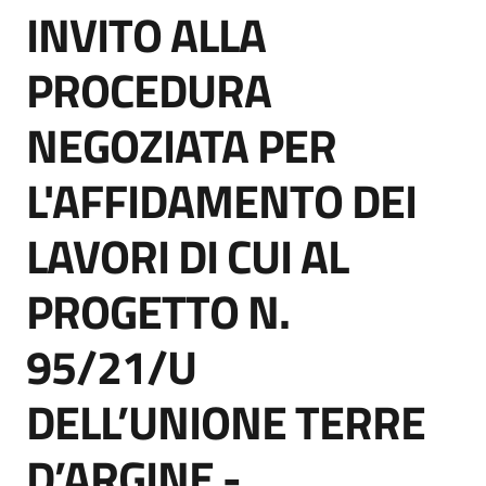
INVITO ALLA
acquisto
Salta al contenuto
PROCEDURA
Supporto
NEGOZIATA PER
L'AFFIDAMENTO DEI
Piattaforme
telematiche
LAVORI DI CUI AL
PROGETTO N.
95/21/U
English
DELL’UNIONE TERRE
site
D’ARGINE -