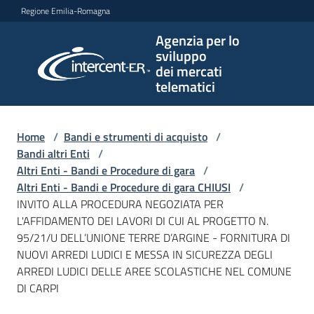
Vai al contenuto
Vai alla navigazione
Vai al footer
Regione Emilia-Romagna
Agenzia per lo
Agenzia
sviluppo
per lo
dei mercati
sviluppo
telematici
dei
mercati
telematici
Home
/
Bandi e strumenti di acquisto
/
Bandi altri Enti
/
Altri Enti - Bandi e Procedure di gara
/
Altri Enti - Bandi e Procedure di gara CHIUSI
/
L'Agenzia
INVITO ALLA PROCEDURA NEGOZIATA PER
L'AFFIDAMENTO DEI LAVORI DI CUI AL PROGETTO N.
95/21/U DELL’UNIONE TERRE D’ARGINE - FORNITURA DI
NUOVI ARREDI LUDICI E MESSA IN SICUREZZA DEGLI
Bandi
ARREDI LUDICI DELLE AREE SCOLASTICHE NEL COMUNE
e
DI CARPI
strumenti
di