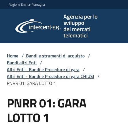
Vai al contenuto
Vai alla navigazione
Vai al footer
Regione Emilia-Romagna
Agenzia per lo
Agenzia
sviluppo
per lo
dei mercati
sviluppo
telematici
dei
mercati
telematici
Home
/
Bandi e strumenti di acquisto
/
Bandi altri Enti
/
Altri Enti - Bandi e Procedure di gara
/
Altri Enti - Bandi e Procedure di gara CHIUSI
/
L'Agenzia
PNRR 01: GARA LOTTO 1
PNRR 01: GARA
Salta al contenuto
Bandi
e
LOTTO 1
strumenti
di