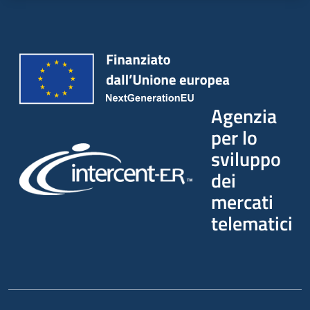
Agenzia
per lo
sviluppo
dei
mercati
telematici