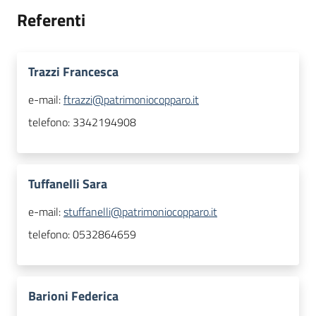
Referenti
Trazzi Francesca
e-mail:
ftrazzi@patrimoniocopparo.it
telefono:
3342194908
Tuffanelli Sara
e-mail:
stuffanelli@patrimoniocopparo.it
telefono:
0532864659
Barioni Federica