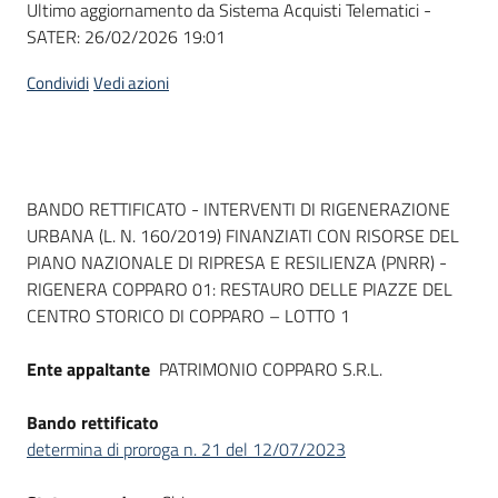
Ultimo aggiornamento da Sistema Acquisti Telematici -
acquisto
SATER:
26/02/2026 19:01
Condividi
Vedi azioni
Supporto
Piattaforme
Dati del bando
BANDO RETTIFICATO - INTERVENTI DI RIGENERAZIONE
telematiche
URBANA (L. N. 160/2019) FINANZIATI CON RISORSE DEL
PIANO NAZIONALE DI RIPRESA E RESILIENZA (PNRR) -
RIGENERA COPPARO 01: RESTAURO DELLE PIAZZE DEL
CENTRO STORICO DI COPPARO – LOTTO 1
Ente appaltante
PATRIMONIO COPPARO S.R.L.
English
site
Bando rettificato
determina di proroga n. 21 del 12/07/2023