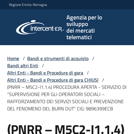
Vai al contenuto
Vai alla navigazione
Vai al footer
Regione Emilia-Romagna
Agenzia per lo
Agenzia
sviluppo
per lo
dei mercati
sviluppo
telematici
dei
mercati
telematici
Home
/
Bandi e strumenti di acquisto
/
Bandi altri Enti
/
Altri Enti - Bandi e Procedure di gara
/
Altri Enti - Bandi e Procedure di gara CHIUSI
/
L'Agenzia
(PNRR – M5C2-I1.1.4) PROCEDURA APERTA - SERVIZIO DI
“SUPERVISIONE PER GLI OPERATORI SOCIALI –
RAFFORZAMENTO DEI SERVIZI SOCIALI E PREVENZIONE
DEL FENOMENO DEL BURN OUT” CIG: 9896399ECB
Bandi
e
(PNRR – M5C2-I1.1.4)
strumenti
Salta al contenuto
di