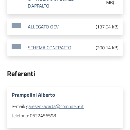
MB
)
D'APPALTO
ALLEGATO OEV
(
137.04 kB
)
SCHEMA CONTRATTO
(
200.14 kB
)
Referenti
Prampolini Alberto
e-mail:
garesenzacarta@comune.re.it
telefono:
0522456598