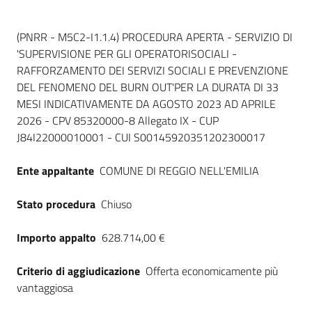
Dati del bando
(PNRR - M5C2-I1.1.4) PROCEDURA APERTA - SERVIZIO DI
'SUPERVISIONE PER GLI OPERATORISOCIALI -
RAFFORZAMENTO DEI SERVIZI SOCIALI E PREVENZIONE
DEL FENOMENO DEL BURN OUT'PER LA DURATA DI 33
MESI INDICATIVAMENTE DA AGOSTO 2023 AD APRILE
2026 - CPV 85320000-8 Allegato IX - CUP
J84I22000010001 - CUI S00145920351202300017
Ente appaltante
COMUNE DI REGGIO NELL'EMILIA
Stato procedura
Chiuso
Importo appalto
628.714,00 €
Criterio di aggiudicazione
Offerta economicamente più
vantaggiosa