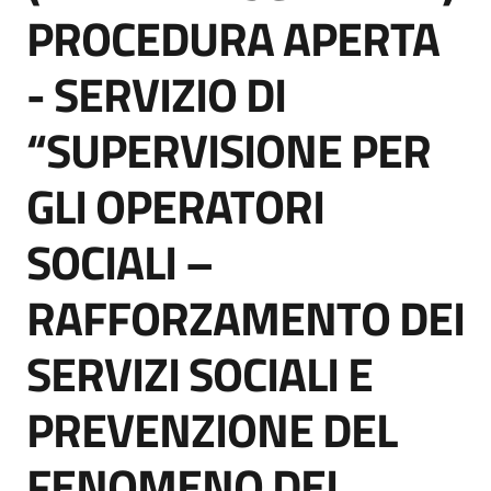
acquisto
PROCEDURA APERTA
- SERVIZIO DI
Supporto
“SUPERVISIONE PER
GLI OPERATORI
Piattaforme
telematiche
SOCIALI –
RAFFORZAMENTO DEI
SERVIZI SOCIALI E
English
PREVENZIONE DEL
site
FENOMENO DEL