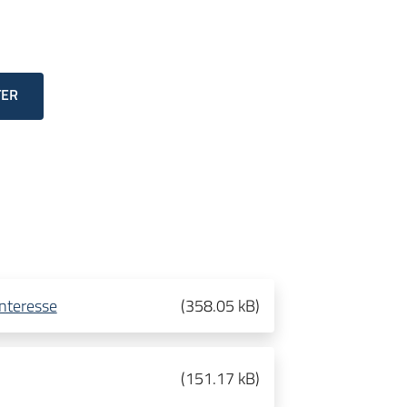
TER
interesse
(
358.05 kB
)
(
151.17 kB
)