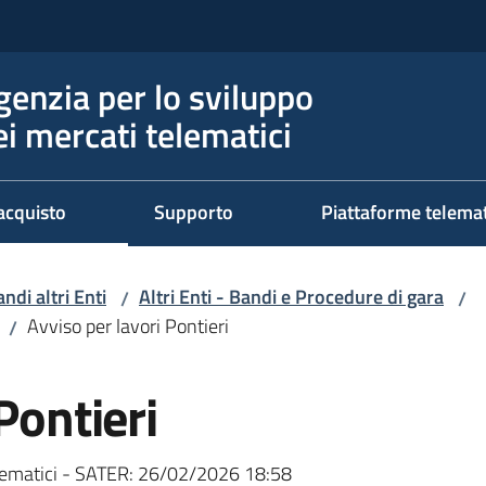
genzia per lo sviluppo
ei mercati telematici
acquisto
Supporto
Piattaforme telema
ndi altri Enti
Altri Enti - Bandi e Procedure di gara
/
/
Avviso per lavori Pontieri
/
Pontieri
ematici - SATER:
26/02/2026 18:58