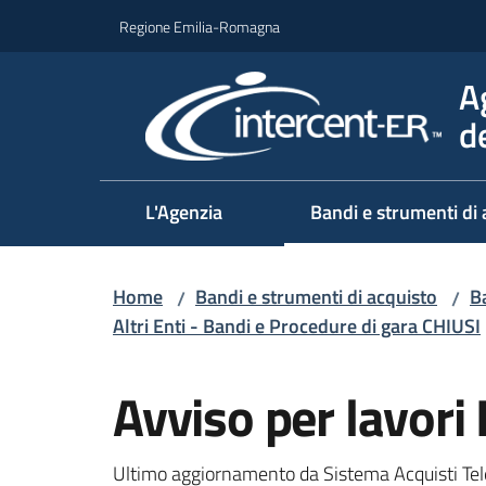
Vai al contenuto
Vai alla navigazione
Vai al footer
Regione Emilia-Romagna
A
d
L'Agenzia
Bandi e strumenti di 
Home
Bandi e strumenti di acquisto
Ba
/
/
Altri Enti - Bandi e Procedure di gara CHIUSI
Salta al contenuto
Avviso per lavori 
Ultimo aggiornamento da Sistema Acquisti Tel