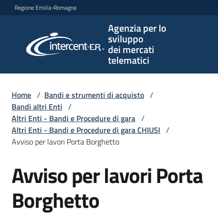
Vai al contenuto
Vai alla navigazione
Vai al footer
Regione Emilia-Romagna
Agenzia per lo
Agenzia
sviluppo
per lo
dei mercati
sviluppo
telematici
dei
mercati
telematici
Home
/
Bandi e strumenti di acquisto
/
Bandi altri Enti
/
Altri Enti - Bandi e Procedure di gara
/
Altri Enti - Bandi e Procedure di gara CHIUSI
/
L'Agenzia
Avviso per lavori Porta Borghetto
Avviso per lavori Porta
Salta al contenuto
Bandi
e
Borghetto
strumenti
di