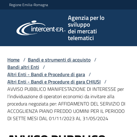
Vai al contenuto
Vai alla navigazione
Vai al footer
Regione Emilia-Romagna
Agenzia per lo
Agenzia
sviluppo
per lo
dei mercati
sviluppo
telematici
dei
mercati
telematici
Home
/
Bandi e strumenti di acquisto
/
Bandi altri Enti
/
Altri Enti - Bandi e Procedure di gara
/
Altri Enti - Bandi e Procedure di gara CHIUSI
/
L'Agenzia
AVVISO PUBBLICO MANIFESTAZIONE DI INTERESSE per
l’individuazione di operatori economici da invitare alla
procedura negoziata per: AFFIDAMENTO DEL SERVIZIO DI
ACCOGLIENZA PIANO FREDDO UOMINI PER IL PERIODO
Bandi
DI SETTE MESI DAL 01/11/2023 AL 31/05/2024
e
strumenti
di
Salta al contenuto