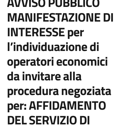
AVVISO PUBBLICO
acquisto
MANIFESTAZIONE DI
INTERESSE per
Supporto
l’individuazione di
Piattaforme
operatori economici
telematiche
da invitare alla
procedura negoziata
per: AFFIDAMENTO
English
site
DEL SERVIZIO DI