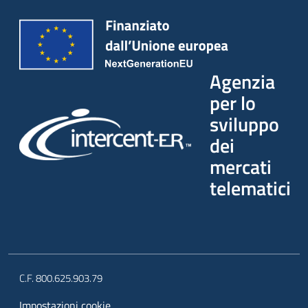
Agenzia
per lo
sviluppo
dei
mercati
telematici
C.F. 800.625.903.79
Impostazioni cookie