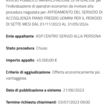
Dati del bando
AVVISO PUBBLICO MANIFESTAZIONE DI INTERESSE per
l’individuazione di operatori economici da invitare alla
procedura negoziata per: AFFIDAMENTO DEL SERVIZIO DI
ACCOGLIENZA PIANO FREDDO UOMINI PER IL PERIODO
DI SETTE MESI DAL 01/11/2023 AL 31/05/2024
Ente appaltante
ASP CENTRO SERVIZI ALLA PERSONA
Stato procedura
Chiuso
Importo appalto
45.500,00 €
Criterio di aggiudicazione
Offerta economicamente più
vantaggiosa
Data di pubblicazione a sistema
21/06/2023
Termine richiesta chiarimenti
03/07/2023 09:00