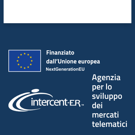
Agenzia
per lo
sviluppo
dei
mercati
telematici