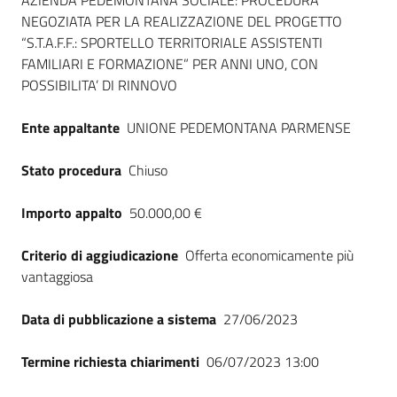
Dati del bando
AZIENDA PEDEMONTANA SOCIALE: PROCEDURA
NEGOZIATA PER LA REALIZZAZIONE DEL PROGETTO
“S.T.A.F.F.: SPORTELLO TERRITORIALE ASSISTENTI
FAMILIARI E FORMAZIONE” PER ANNI UNO, CON
POSSIBILITA’ DI RINNOVO
Ente appaltante
UNIONE PEDEMONTANA PARMENSE
Stato procedura
Chiuso
Importo appalto
50.000,00 €
Criterio di aggiudicazione
Offerta economicamente più
vantaggiosa
Data di pubblicazione a sistema
27/06/2023
Termine richiesta chiarimenti
06/07/2023 13:00