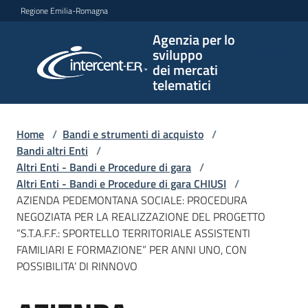
Vai al contenuto
Vai alla navigazione
Vai al footer
Regione Emilia-Romagna
Agenzia per lo
Agenzia
sviluppo
per lo
dei mercati
sviluppo
telematici
dei
mercati
telematici
Home
/
Bandi e strumenti di acquisto
/
Bandi altri Enti
/
Altri Enti - Bandi e Procedure di gara
/
Altri Enti - Bandi e Procedure di gara CHIUSI
/
L'Agenzia
AZIENDA PEDEMONTANA SOCIALE: PROCEDURA
NEGOZIATA PER LA REALIZZAZIONE DEL PROGETTO
“S.T.A.F.F.: SPORTELLO TERRITORIALE ASSISTENTI
FAMILIARI E FORMAZIONE” PER ANNI UNO, CON
Bandi
POSSIBILITA’ DI RINNOVO
e
strumenti
di
Salta al contenuto