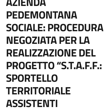
AZIENDA
acquisto
PEDEMONTANA
SOCIALE: PROCEDURA
Supporto
NEGOZIATA PER LA
Piattaforme
REALIZZAZIONE DEL
telematiche
PROGETTO “S.T.A.F.F.:
SPORTELLO
TERRITORIALE
English
site
ASSISTENTI