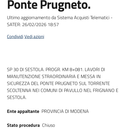
Ponte Prugneto.
acquisto
Ultimo aggiornamento da Sistema Acquisti Telematici -
SATER:
26/02/2026 18:57
Supporto
Condividi
Vedi azioni
Piattaforme
telematiche
Dati del bando
SP 30 DI SESTOLA. PROGR. KM 8+081. LAVORI DI
MANUTENZIONE STRAORDINARIA E MESSA IN
SICUREZZA DEL PONTE PRUGNETO SUL TORRENTE
SCOLTENNA NEI COMUNI DI PAVULLO NEL FRIGNANO E
SESTOLA.
English
site
Ente appaltante
PROVINCIA DI MODENA
Stato procedura
Chiuso