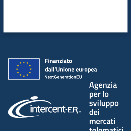
Agenzia
per lo
sviluppo
dei
mercati
telematici