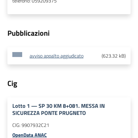
telefono:
059209375
Pubblicazioni
avviso appalto aggiudicato
(
623.32 kB
)
Cig
Lotto
1
—
SP 30 KM 8+081. MESSA IN
SICUREZZA PONTE PRUGNETO
CIG:
9907932C21
OpenData ANAC