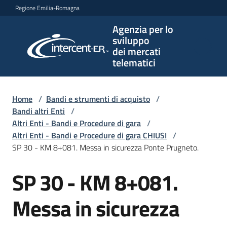
Vai al contenuto
Vai alla navigazione
Vai al footer
Regione Emilia-Romagna
Agenzia per lo
Agenzia
sviluppo
per lo
dei mercati
sviluppo
telematici
dei
mercati
telematici
Home
/
Bandi e strumenti di acquisto
/
Bandi altri Enti
/
Altri Enti - Bandi e Procedure di gara
/
Altri Enti - Bandi e Procedure di gara CHIUSI
/
L'Agenzia
SP 30 - KM 8+081. Messa in sicurezza Ponte Prugneto.
SP 30 - KM 8+081.
Salta al contenuto
Bandi
e
Messa in sicurezza
strumenti
di