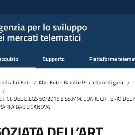
genzia per lo sviluppo
ei mercati telematici
acquisto
Supporto
Piattaforme telema
ndi altri Enti
Altri Enti - Bandi e Procedure di gara
/
/
/
T. C), DEL D.LGS 50/2016 E SS.MM. CON IL CRITERIO DE
RRARI A BASILICANOVA
ZIATA DELL’ART.