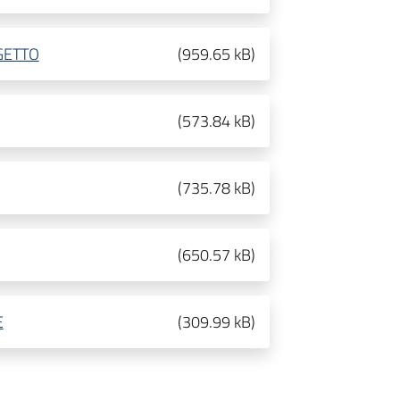
GETTO
(
959.65 kB
)
(
573.84 kB
)
(
735.78 kB
)
(
650.57 kB
)
E
(
309.99 kB
)