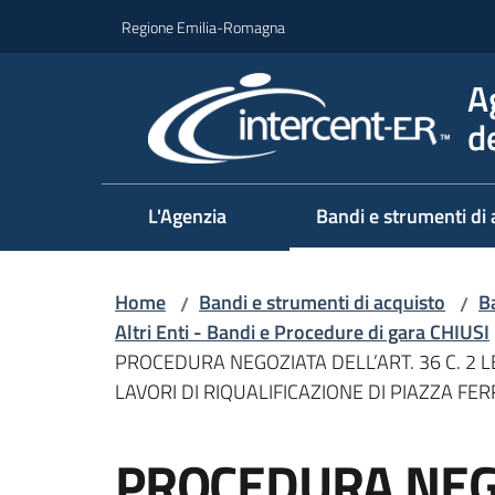
Vai al contenuto
Vai alla navigazione
Vai al footer
Regione Emilia-Romagna
A
d
L'Agenzia
Bandi e strumenti di 
Home
Bandi e strumenti di acquisto
Ba
/
/
Altri Enti - Bandi e Procedure di gara CHIUSI
PROCEDURA NEGOZIATA DELL’ART. 36 C. 2 LE
LAVORI DI RIQUALIFICAZIONE DI PIAZZA FE
Salta al contenuto
PROCEDURA NEGO