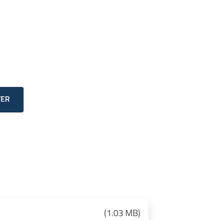
TER
(
1.03 MB
)