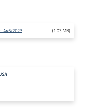
 n. 446/2023
(
1.03 MB
)
LUSA