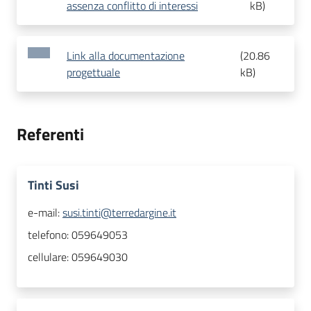
assenza conflitto di interessi
kB
)
Link alla documentazione
(
20.86
progettuale
kB
)
Referenti
Tinti Susi
e-mail:
susi.tinti@terredargine.it
telefono:
059649053
cellulare:
059649030