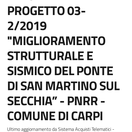
acquisto
PROGETTO 03-
2/2019
Supporto
"MIGLIORAMENTO
STRUTTURALE E
Piattaforme
telematiche
SISMICO DEL PONTE
DI SAN MARTINO SUL
SECCHIA” - PNRR -
English
COMUNE DI CARPI
site
Ultimo aggiornamento da Sistema Acquisti Telematici -