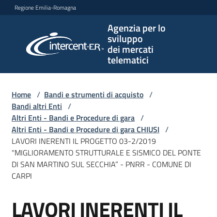
Vai al contenuto
Vai alla navigazione
Vai al footer
Regione Emilia-Romagna
Agenzia per lo
Agenzia
sviluppo
per lo
dei mercati
sviluppo
telematici
dei
mercati
telematici
Home
/
Bandi e strumenti di acquisto
/
Bandi altri Enti
/
Altri Enti - Bandi e Procedure di gara
/
Altri Enti - Bandi e Procedure di gara CHIUSI
/
L'Agenzia
LAVORI INERENTI IL PROGETTO 03-2/2019
"MIGLIORAMENTO STRUTTURALE E SISMICO DEL PONTE
DI SAN MARTINO SUL SECCHIA” - PNRR - COMUNE DI
CARPI
Bandi
e
LAVORI INERENTI IL
strumenti
Salta al contenuto
di