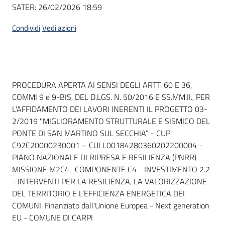
Seguici
SATER:
26/02/2026 18:59
su
Condividi
Vedi azioni
Dati del bando
PROCEDURA APERTA AI SENSI DEGLI ARTT. 60 E 36,
COMMI 9 e 9-BIS, DEL D.LGS. N. 50/2016 E SS.MM.II., PER
L'AFFIDAMENTO DEI LAVORI INERENTI IL PROGETTO 03-
2/2019 "MIGLIORAMENTO STRUTTURALE E SISMICO DEL
PONTE DI SAN MARTINO SUL SECCHIA” - CUP
C92C20000230001 – CUI L00184280360202200004 -
PIANO NAZIONALE DI RIPRESA E RESILIENZA (PNRR) -
MISSIONE M2C4- COMPONENTE C4 - INVESTIMENTO 2.2
- INTERVENTI PER LA RESILIENZA, LA VALORIZZAZIONE
DEL TERRITORIO E L’EFFICIENZA ENERGETICA DEI
COMUNI. Finanziato dall'Unione Europea - Next generation
EU - COMUNE DI CARPI