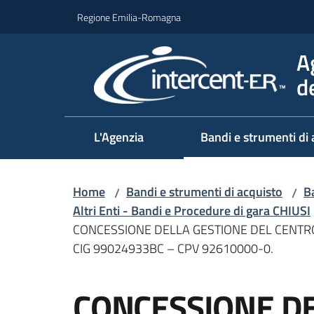
Vai al contenuto
Vai alla navigazione
Vai al footer
Regione Emilia-Romagna
A
d
L'Agenzia
Bandi e strumenti di 
Home
Bandi e strumenti di acquisto
Ba
/
/
Altri Enti - Bandi e Procedure di gara CHIUSI
CONCESSIONE DELLA GESTIONE DEL CENTRO
CIG 99024933BC – CPV 92610000-0.
Salta al contenuto
CONCESSIONE DE