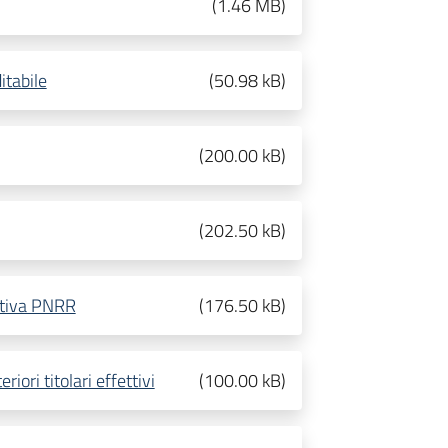
(
1.46 MB
)
itabile
(
50.98 kB
)
(
200.00 kB
)
(
202.50 kB
)
mativa PNRR
(
176.50 kB
)
iori titolari effettivi
(
100.00 kB
)