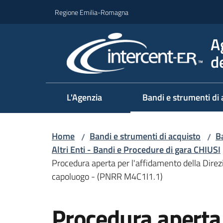
Vai al contenuto
Vai alla navigazione
Vai al footer
Regione Emilia-Romagna
A
d
L'Agenzia
Bandi e strumenti di 
Home
Bandi e strumenti di acquisto
Ba
/
/
Altri Enti - Bandi e Procedure di gara CHIUSI
Procedura aperta per l'affidamento della Direzi
capoluogo - (PNRR M4C1I1.1)
Salta al contenuto
Procedura aperta