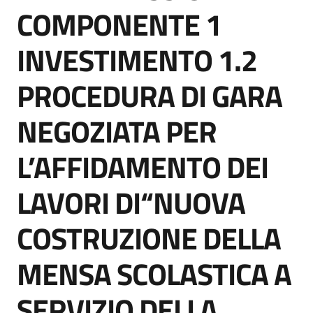
acquisto
COMPONENTE 1
INVESTIMENTO 1.2
Supporto
PROCEDURA DI GARA
NEGOZIATA PER
Piattaforme
telematiche
L’AFFIDAMENTO DEI
LAVORI DI“NUOVA
COSTRUZIONE DELLA
English
MENSA SCOLASTICA A
site
SERVIZIO DELLA