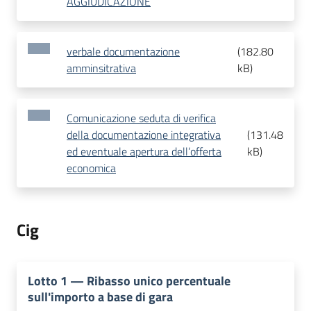
AGGIUDICAZIONE
verbale documentazione
(
182.80
amminsitrativa
kB
)
Comunicazione seduta di verifica
della documentazione integrativa
(
131.48
ed eventuale apertura dell’offerta
kB
)
economica
Cig
Lotto
1
—
Ribasso unico percentuale
sull'importo a base di gara