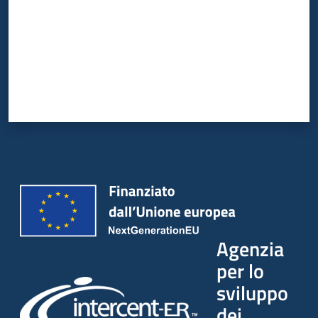
Agenzia
per lo
sviluppo
dei