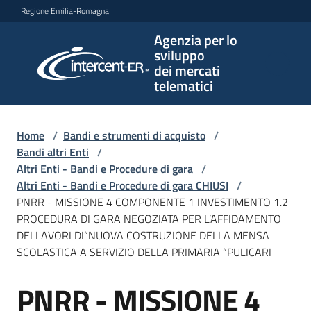
Vai al contenuto
Vai alla navigazione
Vai al footer
Regione Emilia-Romagna
Agenzia per lo
Agenzia
sviluppo
per lo
dei mercati
sviluppo
telematici
dei
mercati
telematici
Home
/
Bandi e strumenti di acquisto
/
Bandi altri Enti
/
Altri Enti - Bandi e Procedure di gara
/
Altri Enti - Bandi e Procedure di gara CHIUSI
/
L'Agenzia
PNRR - MISSIONE 4 COMPONENTE 1 INVESTIMENTO 1.2
PROCEDURA DI GARA NEGOZIATA PER L’AFFIDAMENTO
DEI LAVORI DI“NUOVA COSTRUZIONE DELLA MENSA
SCOLASTICA A SERVIZIO DELLA PRIMARIA “PULICARI
Bandi
e
PNRR - MISSIONE 4
strumenti
Salta al contenuto
di