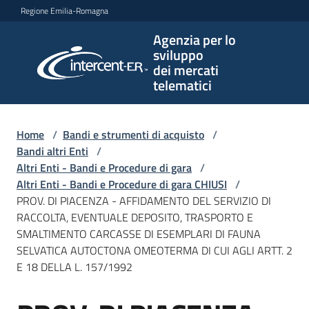
Vai al contenuto
Vai alla navigazione
Vai al footer
Regione Emilia-Romagna
Agenzia per lo
Agenzia
sviluppo
per lo
dei mercati
sviluppo
telematici
dei
mercati
telematici
Home
/
Bandi e strumenti di acquisto
/
Bandi altri Enti
/
Altri Enti - Bandi e Procedure di gara
/
Altri Enti - Bandi e Procedure di gara CHIUSI
/
L'Agenzia
PROV. DI PIACENZA - AFFIDAMENTO DEL SERVIZIO DI
RACCOLTA, EVENTUALE DEPOSITO, TRASPORTO E
SMALTIMENTO CARCASSE DI ESEMPLARI DI FAUNA
SELVATICA AUTOCTONA OMEOTERMA DI CUI AGLI ARTT. 2
Bandi
E 18 DELLA L. 157/1992
e
strumenti
di
Salta al contenuto