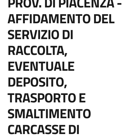
PROV. DI PIACENZA -
acquisto
AFFIDAMENTO DEL
SERVIZIO DI
Supporto
RACCOLTA,
Piattaforme
EVENTUALE
telematiche
DEPOSITO,
TRASPORTO E
SMALTIMENTO
English
site
CARCASSE DI