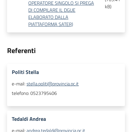
OPERATORE SINGOLO SI PREGA
kB
)
DI COMPILARE IL DGUE
ELABORATO DALLA
PIATTAFORMA SATER)
Referenti
Politi Stella
e-mail:
stella.politi@provincia.pc.it
telefono:
0523795406
Tedaldi Andrea
e-mail:
andrea.tedaldi@provincia.pc.it