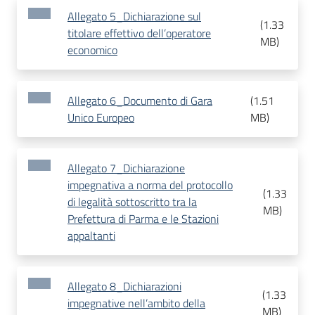
Allegato 5_Dichiarazione sul
(
1.33
titolare effettivo dell’operatore
MB
)
economico
Allegato 6_Documento di Gara
(
1.51
Unico Europeo
MB
)
Allegato 7_Dichiarazione
impegnativa a norma del protocollo
(
1.33
di legalità sottoscritto tra la
MB
)
Prefettura di Parma e le Stazioni
appaltanti
Allegato 8_Dichiarazioni
(
1.33
impegnative nell’ambito della
MB
)