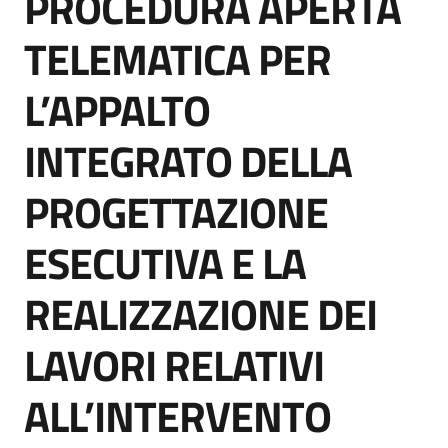
PROCEDURA APERTA
acquisto
TELEMATICA PER
L’APPALTO
Supporto
INTEGRATO DELLA
Piattaforme
PROGETTAZIONE
telematiche
ESECUTIVA E LA
REALIZZAZIONE DEI
LAVORI RELATIVI
English
site
ALL’INTERVENTO