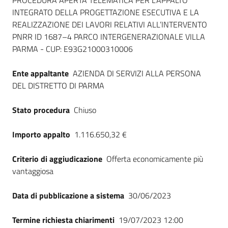
Dati del bando
PROCEDURA APERTA TELEMATICA PER L’APPALTO
INTEGRATO DELLA PROGETTAZIONE ESECUTIVA E LA
REALIZZAZIONE DEI LAVORI RELATIVI ALL’INTERVENTO
PNRR ID 1687–4 PARCO INTERGENERAZIONALE VILLA
PARMA - CUP: E93G21000310006
Ente appaltante
AZIENDA DI SERVIZI ALLA PERSONA
DEL DISTRETTO DI PARMA
Stato procedura
Chiuso
Importo appalto
1.116.650,32 €
Criterio di aggiudicazione
Offerta economicamente più
vantaggiosa
Data di pubblicazione a sistema
30/06/2023
Termine richiesta chiarimenti
19/07/2023 12:00