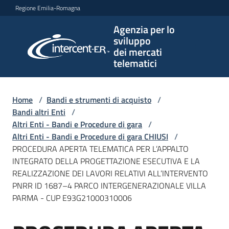
Vai al contenuto
Vai alla navigazione
Vai al footer
Regione Emilia-Romagna
Agenzia per lo
Agenzia
sviluppo
per lo
dei mercati
sviluppo
telematici
dei
mercati
telematici
Home
/
Bandi e strumenti di acquisto
/
Bandi altri Enti
/
Altri Enti - Bandi e Procedure di gara
/
Altri Enti - Bandi e Procedure di gara CHIUSI
/
L'Agenzia
PROCEDURA APERTA TELEMATICA PER L’APPALTO
INTEGRATO DELLA PROGETTAZIONE ESECUTIVA E LA
REALIZZAZIONE DEI LAVORI RELATIVI ALL’INTERVENTO
PNRR ID 1687–4 PARCO INTERGENERAZIONALE VILLA
Bandi
PARMA - CUP E93G21000310006
e
strumenti
di
Salta al contenuto