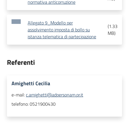
normativa anticorruzione
Allegato 9_Modello per
(
1.33
assolvimento imposta di bollo su
MB
)
istanza telematica di partecipazione
Referenti
Amighetti Cecilia
e-mail:
c.amighetti@adpersonam.pr.it
telefono:
0521900430