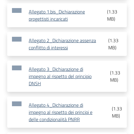
Allegato 1.bis_Dichiarazione
(
1.33
progettisti incaricati
MB
)
Allegato 2_Dichiarazione assenza
(
1.33
conflitto di interessi
MB
)
Allegato 3_Dichiarazione di
(
1.33
impegno al rispetto del principio
MB
)
DNSH
Allegato 4_Dichiarazione di
(
1.33
impegno al rispetto dei principi e
MB
)
delle condizionalità PNRR