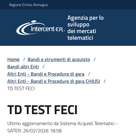
Vai al contenuto
Vai alla navigazione
Vai al footer
Regione Emilia-Romagna
Agenzia per lo
Agenzia
sviluppo
per lo
dei mercati
sviluppo
telematici
dei
mercati
telematici
Home
/
Bandi e strumenti di acquisto
/
Bandi altri Enti
/
Altri Enti - Bandi e Procedure di gara
/
Altri Enti - Bandi e Procedure di gara CHIUSI
/
L'Agenzia
TD TEST FECI
TD TEST FECI
Salta al contenuto
Bandi
e
Ultimo aggiornamento da Sistema Acquisti Telematici -
strumenti
SATER:
26/02/2026 18:58
di