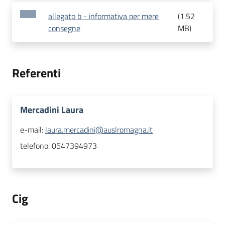
allegato b - informativa per mere
(
1.52
consegne
MB
)
Referenti
Mercadini Laura
e-mail:
laura.mercadini@auslromagna.it
telefono:
0547394973
Cig