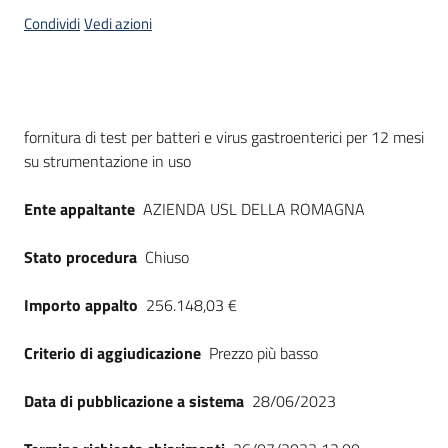
acquisto
Condividi
Vedi azioni
Supporto
Dati del bando
fornitura di test per batteri e virus gastroenterici per 12 mesi
su strumentazione in uso
Piattaforme
telematiche
Ente appaltante
AZIENDA USL DELLA ROMAGNA
Stato procedura
Chiuso
Importo appalto
256.148,03 €
English
Criterio di aggiudicazione
Prezzo più basso
site
Data di pubblicazione a sistema
28/06/2023