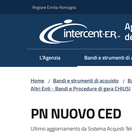
Vai al contenuto
Vai alla navigazione
Vai al footer
Regione Emilia-Romagna
A
d
L'Agenzia
Bandi e strumenti di 
Home
Bandi e strumenti di acquisto
Ba
/
/
Altri Enti - Bandi e Procedure di gara CHIUSI
Salta al contenuto
PN NUOVO CED
Ultimo aggiornamento da Sistema Acquisti Tel