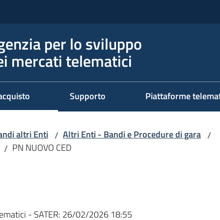
genzia per lo sviluppo
ei mercati telematici
acquisto
Supporto
Piattaforme telema
ndi altri Enti
Altri Enti - Bandi e Procedure di gara
/
/
PN NUOVO CED
/
ematici - SATER:
26/02/2026 18:55