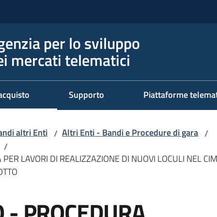
genzia per lo sviluppo
ei mercati telematici
acquisto
Supporto
Piattaforme telema
ndi altri Enti
Altri Enti - Bandi e Procedure di gara
/
/
/
ER LAVORI DI REALIZZAZIONE DI NUOVI LOCULI NEL CIM
OTTO
O - PROCEDURA