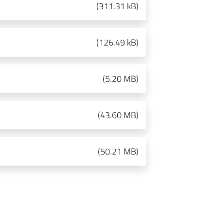
(
311.31 kB
)
(
126.49 kB
)
(
5.20 MB
)
(
43.60 MB
)
(
50.21 MB
)