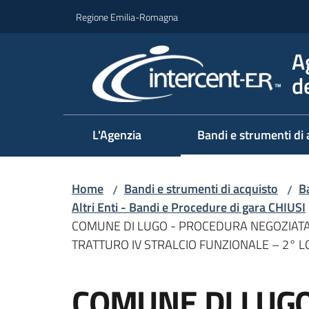
Vai al contenuto
Vai alla navigazione
Vai al footer
Regione Emilia-Romagna
A
d
L'Agenzia
Bandi e strumenti di 
Home
Bandi e strumenti di acquisto
Ba
/
/
Altri Enti - Bandi e Procedure di gara CHIUSI
COMUNE DI LUGO - PROCEDURA NEGOZIATA P
TRATTURO IV STRALCIO FUNZIONALE – 2° L
Salta al contenuto
COMUNE DI LUG