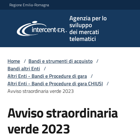
Vai al contenuto
Vai alla navigazione
Vai al footer
Regione Emilia-Romagna
Agenzia per lo
Agenzia
sviluppo
per lo
dei mercati
sviluppo
telematici
dei
mercati
telematici
Home
/
Bandi e strumenti di acquisto
/
Bandi altri Enti
/
Altri Enti - Bandi e Procedure di gara
/
Altri Enti - Bandi e Procedure di gara CHIUSI
/
L'Agenzia
Avviso straordinaria verde 2023
Avviso straordinaria
Salta al contenuto
Bandi
e
verde 2023
strumenti
di