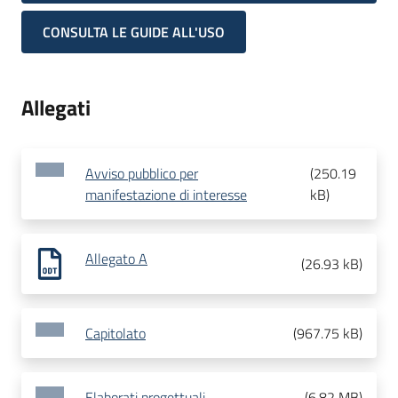
CONSULTA LE GUIDE ALL'USO
Allegati
Avviso pubblico per
(
250.19
manifestazione di interesse
kB
)
Allegato A
(
26.93 kB
)
Capitolato
(
967.75 kB
)
Elaborati progettuali
(
6.82 MB
)