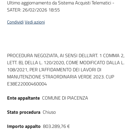
Ultimo aggiornamento da Sistema Acquisti Telematici -
acquisto
SATER:
26/02/2026 18:55
Condividi
Vedi azioni
Supporto
Piattaforme
Dati del bando
PROCEDURA NEGOZIATA, AI SENSI DELL’ART. 1 COMMA 2,
telematiche
LETT. B), DELLA L. 120/2020, COME MODIFICATO DALLA L.
108/2021, PER L'AFFIDAMENTO DEI LAVORI DI
MANUTENZIONE STRAORDINARIA VERDE 2023. CUP
E38E22000460004
Ente appaltante
COMUNE DI PIACENZA
English
site
Stato procedura
Chiuso
Importo appalto
803.289,76 €