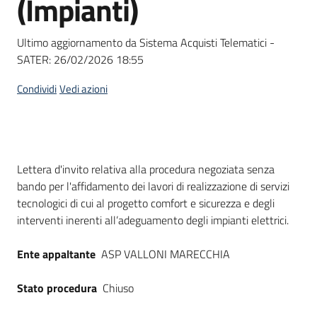
(Impianti)
acquisto
Ultimo aggiornamento da Sistema Acquisti Telematici -
SATER:
26/02/2026 18:55
Supporto
Condividi
Vedi azioni
Piattaforme
telematiche
Dati del bando
Lettera d'invito relativa alla procedura negoziata senza
bando per l'affidamento dei lavori di realizzazione di servizi
tecnologici di cui al progetto comfort e sicurezza e degli
interventi inerenti all’adeguamento degli impianti elettrici.
English
Ente appaltante
ASP VALLONI MARECCHIA
site
Stato procedura
Chiuso