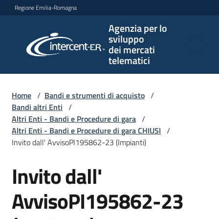
Vai al contenuto
Vai alla navigazione
Vai al footer
Regione Emilia-Romagna
Agenzia per lo
Agenzia
sviluppo
per lo
dei mercati
sviluppo
telematici
dei
mercati
telematici
Home
/
Bandi e strumenti di acquisto
/
Bandi altri Enti
/
Altri Enti - Bandi e Procedure di gara
/
Altri Enti - Bandi e Procedure di gara CHIUSI
/
L'Agenzia
Invito dall' AvvisoPI195862-23 (Impianti)
Invito dall'
Salta al contenuto
Bandi
e
AvvisoPI195862-23
strumenti
di