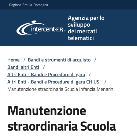
Vai al contenuto
Vai alla navigazione
Vai al footer
Regione Emilia-Romagna
Agenzia per lo
Agenzia
sviluppo
per lo
dei mercati
sviluppo
telematici
dei
mercati
telematici
Home
/
Bandi e strumenti di acquisto
/
Bandi altri Enti
/
Altri Enti - Bandi e Procedure di gara
/
Altri Enti - Bandi e Procedure di gara CHIUSI
/
L'Agenzia
Manutenzione straordinaria Scuola Infanzia Menarini
Manutenzione
Salta al contenuto
Bandi
e
straordinaria Scuola
strumenti
di