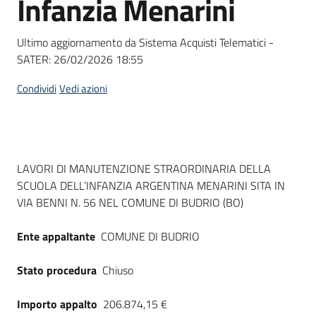
Infanzia Menarini
acquisto
Ultimo aggiornamento da Sistema Acquisti Telematici -
SATER:
26/02/2026 18:55
Supporto
Condividi
Vedi azioni
Piattaforme
telematiche
Dati del bando
LAVORI DI MANUTENZIONE STRAORDINARIA DELLA
SCUOLA DELL’INFANZIA ARGENTINA MENARINI SITA IN
VIA BENNI N. 56 NEL COMUNE DI BUDRIO (BO)
Ente appaltante
COMUNE DI BUDRIO
English
site
Stato procedura
Chiuso
Importo appalto
206.874,15 €