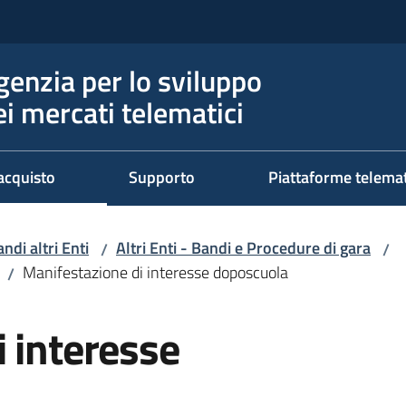
genzia per lo sviluppo
ei mercati telematici
acquisto
Supporto
Piattaforme telema
ndi altri Enti
Altri Enti - Bandi e Procedure di gara
/
/
Manifestazione di interesse doposcuola
/
 interesse