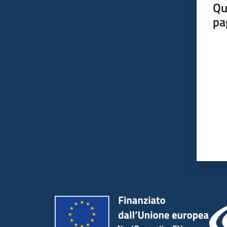
Qu
pa
Valut