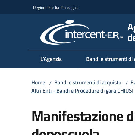
Vai al contenuto
Vai alla navigazione
Vai al footer
Regione Emilia-Romagna
A
d
L'Agenzia
Bandi e strumenti di 
Home
Bandi e strumenti di acquisto
Ba
/
/
Altri Enti - Bandi e Procedure di gara CHIUSI
Salta al contenuto
Manifestazione di
doposcuola