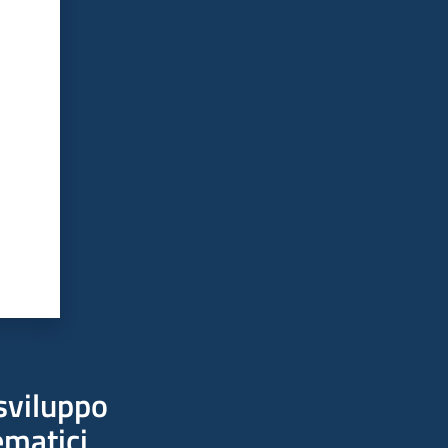
sviluppo
ematici