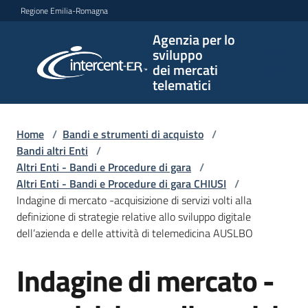
Vai al contenuto
Vai alla navigazione
Vai al footer
Regione Emilia-Romagna
Agenzia per lo
Agenzia
sviluppo
per lo
dei mercati
sviluppo
telematici
dei
mercati
telematici
Home
/
Bandi e strumenti di acquisto
/
Bandi altri Enti
/
Altri Enti - Bandi e Procedure di gara
/
Altri Enti - Bandi e Procedure di gara CHIUSI
/
L'Agenzia
Indagine di mercato -acquisizione di servizi volti alla
definizione di strategie relative allo sviluppo digitale
dell’azienda e delle attività di telemedicina AUSLBO
Bandi
Indagine di mercato -
e
Salta al contenuto
strumenti
di