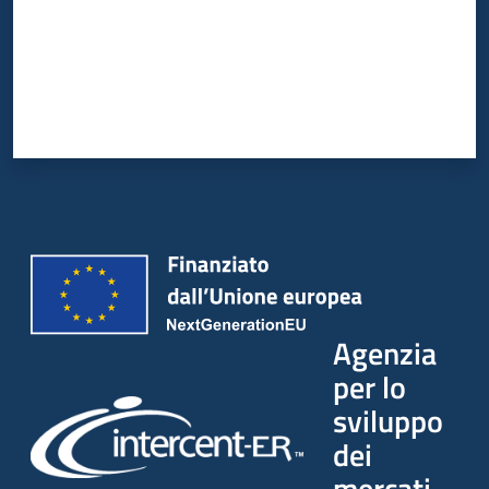
Agenzia
per lo
sviluppo
dei
mercati