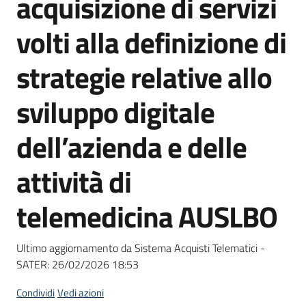
acquisizione di servizi
acquisto
volti alla definizione di
Supporto
strategie relative allo
sviluppo digitale
Piattaforme
dell’azienda e delle
telematiche
attività di
telemedicina AUSLBO
English
Ultimo aggiornamento da Sistema Acquisti Telematici -
site
SATER:
26/02/2026 18:53
Condividi
Vedi azioni