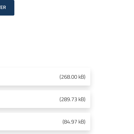
TER
(
268.00 kB
)
(
289.73 kB
)
(
84.97 kB
)