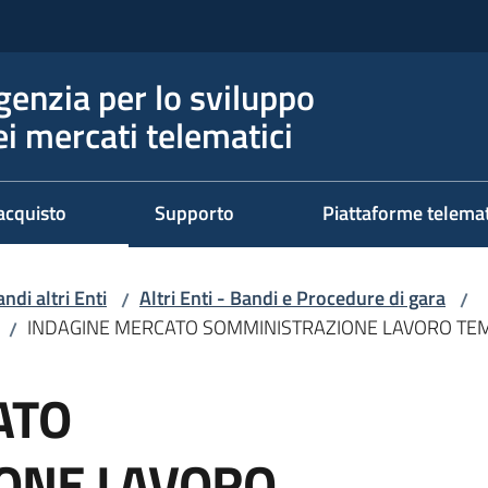
genzia per lo sviluppo
ei mercati telematici
acquisto
Supporto
Piattaforme telema
ndi altri Enti
Altri Enti - Bandi e Procedure di gara
/
/
INDAGINE MERCATO SOMMINISTRAZIONE LAVORO TE
/
ATO
ONE LAVORO