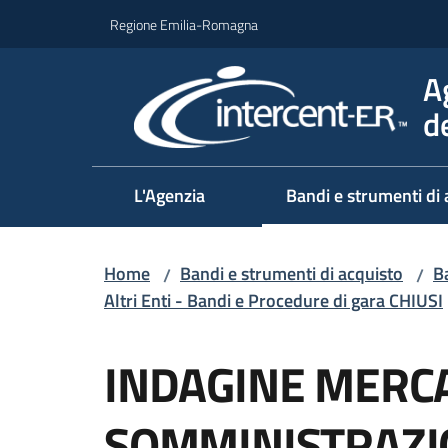
Vai al contenuto
Vai alla navigazione
Vai al footer
Regione Emilia-Romagna
A
d
L'Agenzia
Bandi e strumenti di 
Home
Bandi e strumenti di acquisto
Ba
/
/
Altri Enti - Bandi e Procedure di gara CHIUSI
Salta al contenuto
INDAGINE MERC
SOMMINISTRAZI