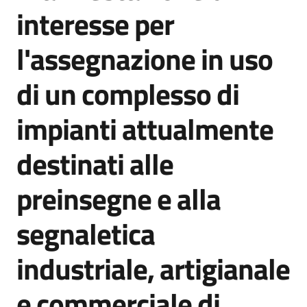
acquisto
interesse per
l'assegnazione in uso
Supporto
di un complesso di
impianti attualmente
Piattaforme
telematiche
destinati alle
preinsegne e alla
segnaletica
English
industriale, artigianale
site
e commerciale di