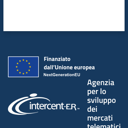
Agenzia
per lo
sviluppo
dei
mercati
telematici