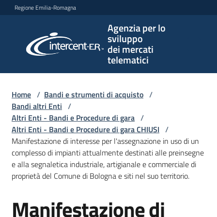
Vai al contenuto
Vai alla navigazione
Vai al footer
Regione Emilia-Romagna
Agenzia per lo
Agenzia
sviluppo
per lo
dei mercati
sviluppo
telematici
dei
mercati
telematici
Home
/
Bandi e strumenti di acquisto
/
Bandi altri Enti
/
Altri Enti - Bandi e Procedure di gara
/
Altri Enti - Bandi e Procedure di gara CHIUSI
/
L'Agenzia
Manifestazione di interesse per l'assegnazione in uso di un
complesso di impianti attualmente destinati alle preinsegne
e alla segnaletica industriale, artigianale e commerciale di
proprietà del Comune di Bologna e siti nel suo territorio.
Bandi
e
Manifestazione di
strumenti
Salta al contenuto
di