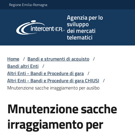
Vai al contenuto
Vai alla navigazione
Vai al footer
Regione Emilia-Romagna
Agenzia per lo
Agenzia
sviluppo
per lo
dei mercati
sviluppo
telematici
dei
mercati
telematici
Home
/
Bandi e strumenti di acquisto
/
Bandi altri Enti
/
Altri Enti - Bandi e Procedure di gara
/
Altri Enti - Bandi e Procedure di gara CHIUSI
/
L'Agenzia
Mnutenzione sacche irraggiamento per auslbo
Mnutenzione sacche
Salta al contenuto
Bandi
e
irraggiamento per
strumenti
di