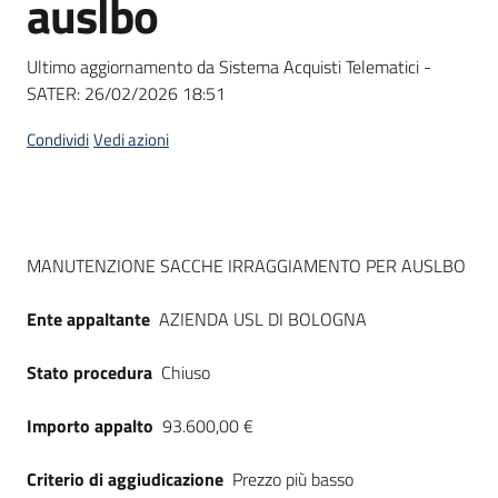
auslbo
acquisto
Ultimo aggiornamento da Sistema Acquisti Telematici -
SATER:
26/02/2026 18:51
Supporto
Condividi
Vedi azioni
Piattaforme
telematiche
Dati del bando
MANUTENZIONE SACCHE IRRAGGIAMENTO PER AUSLBO
Ente appaltante
AZIENDA USL DI BOLOGNA
Stato procedura
Chiuso
English
site
Importo appalto
93.600,00 €
Criterio di aggiudicazione
Prezzo più basso