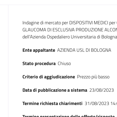
Dati del bando
Indagine di mercato per DISPOSITIVI MEDICI 
GLAUCOMA DI ESCLUSIVA PRODUZIONE ALCON des
dell’Azienda Ospedaliero Universitaria di Bologna
Ente appaltante
AZIENDA USL DI BOLOGNA
Stato procedura
Chiuso
Criterio di aggiudicazione
Prezzo più basso
Data di pubblicazione a sistema
23/08/2023
Termine richiesta chiarimenti
31/08/2023 14:
Termine presentazione delle offerte/risposte