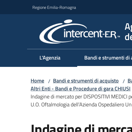
Vai al contenuto
Vai alla navigazione
Vai al footer
Regione Emilia-Romagna
A
d
L'Agenzia
Bandi e strumenti di 
Home
Bandi e strumenti di acquisto
Ba
/
/
Altri Enti - Bandi e Procedure di gara CHIUSI
Indagine di mercato per DISPOSITIVI MEDI
U.O. Oftalmologia dell’Azienda Ospedaliero Uni
Salta al contenuto
Indagine di merc