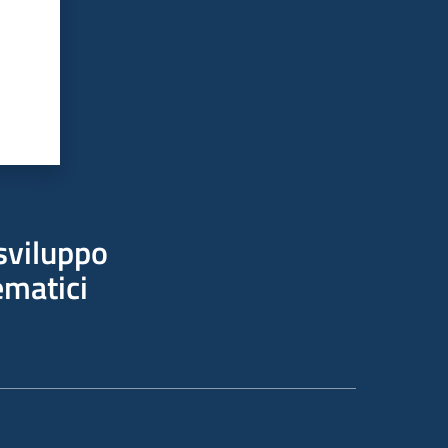
sviluppo
ematici