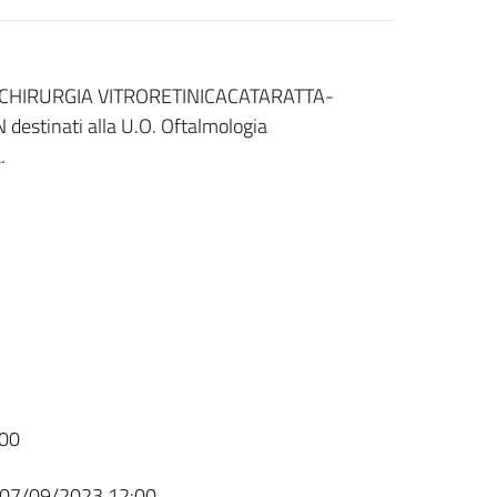
per CHIRURGIA VITRORETINICACATARATTA-
tinati alla U.O. Oftalmologia
.
00
07/09/2023 12:00