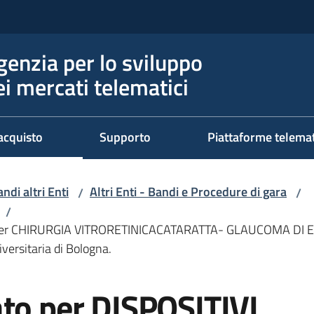
genzia per lo sviluppo
ei mercati telematici
acquisto
Supporto
Piattaforme telema
ndi altri Enti
Altri Enti - Bandi e Procedure di gara
/
/
/
CI per CHIRURGIA VITRORETINICACATARATTA- GLAUCOMA DI 
versitaria di Bologna.
ato per DISPOSITIVI