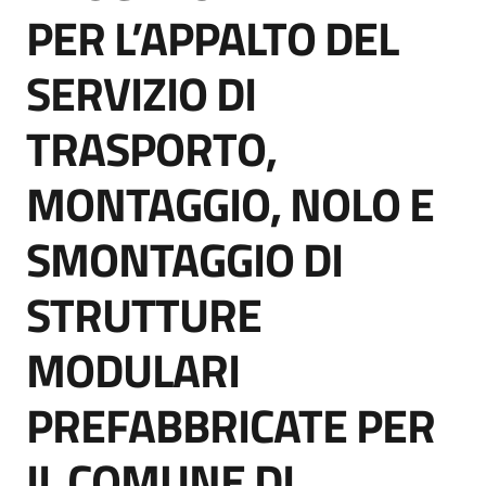
acquisto
PER L’APPALTO DEL
SERVIZIO DI
Supporto
TRASPORTO,
MONTAGGIO, NOLO E
Piattaforme
telematiche
SMONTAGGIO DI
STRUTTURE
MODULARI
English
PREFABBRICATE PER
site
IL COMUNE DI