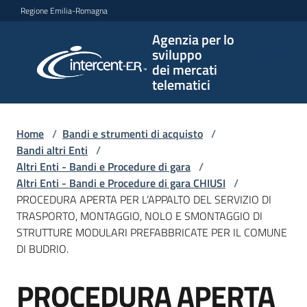
Vai al contenuto
Vai alla navigazione
Vai al footer
Regione Emilia-Romagna
Agenzia per lo
Agenzia
sviluppo
per lo
dei mercati
sviluppo
telematici
dei
mercati
telematici
Home
/
Bandi e strumenti di acquisto
/
Bandi altri Enti
/
Altri Enti - Bandi e Procedure di gara
/
Altri Enti - Bandi e Procedure di gara CHIUSI
/
L'Agenzia
PROCEDURA APERTA PER L’APPALTO DEL SERVIZIO DI
TRASPORTO, MONTAGGIO, NOLO E SMONTAGGIO DI
STRUTTURE MODULARI PREFABBRICATE PER IL COMUNE
DI BUDRIO.
Bandi
e
PROCEDURA APERTA
strumenti
Salta al contenuto
di