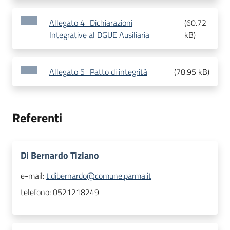
Allegato 4_Dichiarazioni
(
60.72
Integrative al DGUE Ausiliaria
kB
)
Allegato 5_Patto di integrità
(
78.95 kB
)
Referenti
Di Bernardo Tiziano
e-mail:
t.dibernardo@comune.parma.it
telefono:
0521218249