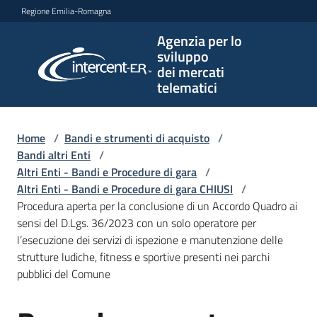
Vai al contenuto
Vai alla navigazione
Vai al footer
Regione Emilia-Romagna
Agenzia per lo
Agenzia
sviluppo
per lo
dei mercati
sviluppo
telematici
dei
mercati
telematici
Home
/
Bandi e strumenti di acquisto
/
Bandi altri Enti
/
Altri Enti - Bandi e Procedure di gara
/
Altri Enti - Bandi e Procedure di gara CHIUSI
/
L'Agenzia
Procedura aperta per la conclusione di un Accordo Quadro ai
sensi del D.Lgs. 36/2023 con un solo operatore per
l’esecuzione dei servizi di ispezione e manutenzione delle
strutture ludiche, fitness e sportive presenti nei parchi
Bandi
pubblici del Comune
e
strumenti
di
Salta al contenuto