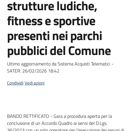
strutture ludiche,
Seguici
su
fitness e sportive
presenti nei parchi
pubblici del Comune
Ultimo aggiornamento da Sistema Acquisti Telematici -
SATER:
26/02/2026 18:42
Condividi
Vedi azioni
Dati del bando
BANDO RETTIFICATO - Gara a procedura aperta per la
conclusione di un Accordo Quadro ai sensi del D.Lgs.
36/2023 con un solo operatore per l’esecuzione dei servizi di