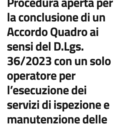
Procedura aperta per
acquisto
la conclusione di un
Accordo Quadro ai
Supporto
sensi del D.Lgs.
Piattaforme
36/2023 con un solo
telematiche
operatore per
l’esecuzione dei
servizi di ispezione e
English
site
manutenzione delle