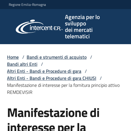
Vai al contenuto
Vai alla navigazione
Vai al footer
Regione Emilia-Romagna
Agenzia per lo
Agenzia
sviluppo
per lo
dei mercati
sviluppo
telematici
dei
mercati
telematici
Home
/
Bandi e strumenti di acquisto
/
Bandi altri Enti
/
Altri Enti - Bandi e Procedure di gara
/
Altri Enti - Bandi e Procedure di gara CHIUSI
/
L'Agenzia
Manifestazione di interesse per la fornitura principio attivo
REMDEVISIR
Manifestazione di
Bandi
Salta al contenuto
e
strumenti
interesse per la
di