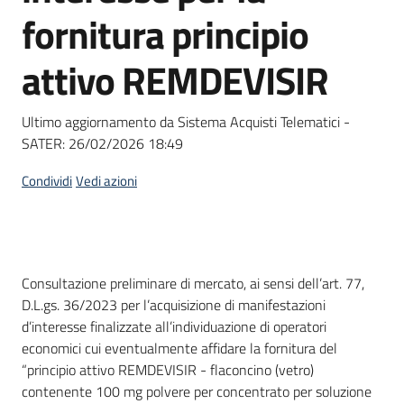
acquisto
fornitura principio
attivo REMDEVISIR
Supporto
Ultimo aggiornamento da Sistema Acquisti Telematici -
SATER:
26/02/2026 18:49
Piattaforme
telematiche
Condividi
Vedi azioni
Dati del bando
Consultazione preliminare di mercato, ai sensi dell’art. 77,
D.L.gs. 36/2023 per l’acquisizione di manifestazioni
English
d’interesse finalizzate all’individuazione di operatori
site
economici cui eventualmente affidare la fornitura del
“principio attivo REMDEVISIR - flaconcino (vetro)
contenente 100 mg polvere per concentrato per soluzione