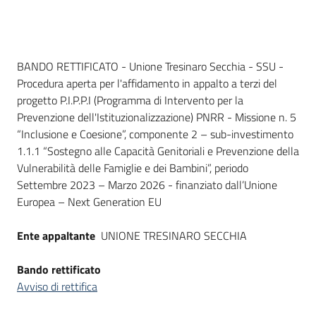
Seguici
su
Dati del bando
BANDO RETTIFICATO - Unione Tresinaro Secchia - SSU -
Procedura aperta per l'affidamento in appalto a terzi del
progetto P.I.P.P.I (Programma di Intervento per la
Prevenzione dell'Istituzionalizzazione) PNRR - Missione n. 5
“Inclusione e Coesione”, componente 2 – sub-investimento
1.1.1 “Sostegno alle Capacità Genitoriali e Prevenzione della
Vulnerabilità delle Famiglie e dei Bambini”, periodo
Settembre 2023 – Marzo 2026 - finanziato dall’Unione
Europea – Next Generation EU
Ente appaltante
UNIONE TRESINARO SECCHIA
Bando rettificato
Avviso di rettifica