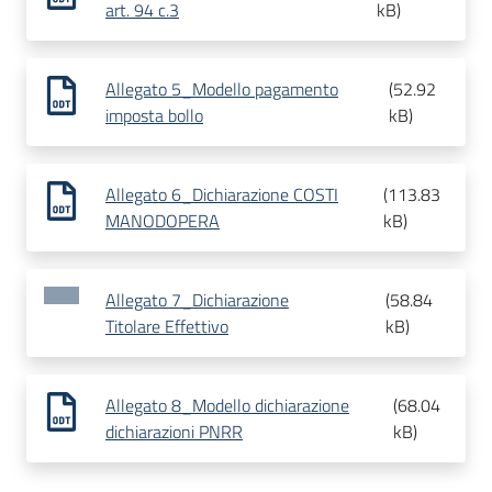
art. 94 c.3
kB
)
Allegato 5_Modello pagamento
(
52.92
imposta bollo
kB
)
Allegato 6_Dichiarazione COSTI
(
113.83
MANODOPERA
kB
)
Allegato 7_Dichiarazione
(
58.84
Titolare Effettivo
kB
)
Allegato 8_Modello dichiarazione
(
68.04
dichiarazioni PNRR
kB
)