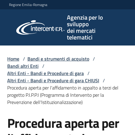
Vai al contenuto
Vai alla navigazione
Vai al footer
Regione Emilia-Romagna
Agenzia per lo
Agenzia
sviluppo
per lo
dei mercati
sviluppo
telematici
dei
mercati
telematici
Home
/
Bandi e strumenti di acquisto
/
Bandi altri Enti
/
Altri Enti - Bandi e Procedure di gara
/
Altri Enti - Bandi e Procedure di gara CHIUSI
/
L'Agenzia
Procedura aperta per l'affidamento in appalto a terzi del
progetto P.I.P.P.I (Programma di Intervento per la
Prevenzione dell'Istituzionalizzazione)
Bandi
Procedura aperta per
e
Salta al contenuto
strumenti
di