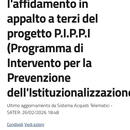
l'affidamento in
acquisto
appalto a terzi del
Supporto
progetto P.I.P.P.I
(Programma di
Piattaforme
Intervento per la
telematiche
Prevenzione
dell'Istituzionalizzazion
English
Ultimo aggiornamento da Sistema Acquisti Telematici -
site
SATER:
26/02/2026 18:48
Condividi
Vedi azioni