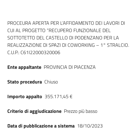
Dati del bando
PROCEURA APERTA PER L’AFFIDAMENTO DEI LAVORI DI
CUI AL PROGETTO “RECUPERO FUNZIONALE DEL
SOTTOTETTO DEL CASTELLO DI PODENZANO PER LA
REALIZZAZIONE DI SPAZI DI COWORKING – 1° STRALCIO.
C.U.P.: C61I22000320006
Ente appaltante
PROVINCIA DI PIACENZA
Stato procedura
Chiuso
Importo appalto
355.171,45 €
Criterio di aggiudicazione
Prezzo più basso
Data di pubblicazione a sistema
18/10/2023