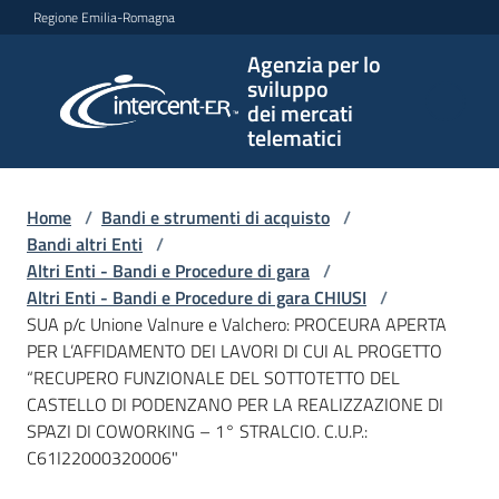
Vai al contenuto
Vai alla navigazione
Vai al footer
Regione Emilia-Romagna
Agenzia per lo
Agenzia
sviluppo
per lo
dei mercati
sviluppo
telematici
dei
mercati
telematici
Home
/
Bandi e strumenti di acquisto
/
Bandi altri Enti
/
Altri Enti - Bandi e Procedure di gara
/
Altri Enti - Bandi e Procedure di gara CHIUSI
/
L'Agenzia
SUA p/c Unione Valnure e Valchero: PROCEURA APERTA
PER L’AFFIDAMENTO DEI LAVORI DI CUI AL PROGETTO
“RECUPERO FUNZIONALE DEL SOTTOTETTO DEL
CASTELLO DI PODENZANO PER LA REALIZZAZIONE DI
Bandi
SPAZI DI COWORKING – 1° STRALCIO. C.U.P.:
e
C61I22000320006"
strumenti
di