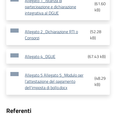
Allegato 1_Istanza di
(
61.60
partecipazione e dichiarazione
kB
)
integrativa al DGUE
Allegato 2_Dichiarazione RTI o
(
52.28
Consorzi
kB
)
Allegato 4_DGUE
(
67.43 kB
)
Allegato 5 Allegato 5_Modulo per
(
48.29
l'attestazione del pagamento
kB
)
dell'imposta di bollo.docx
Referenti