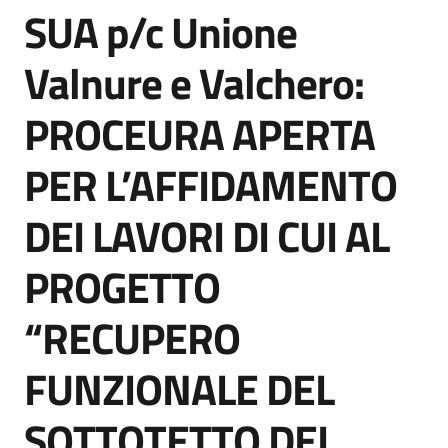
SUA p/c Unione
acquisto
Salta al contenuto
Valnure e Valchero:
Supporto
PROCEURA APERTA
PER L’AFFIDAMENTO
Piattaforme
telematiche
DEI LAVORI DI CUI AL
PROGETTO
“RECUPERO
English
FUNZIONALE DEL
site
SOTTOTETTO DEL