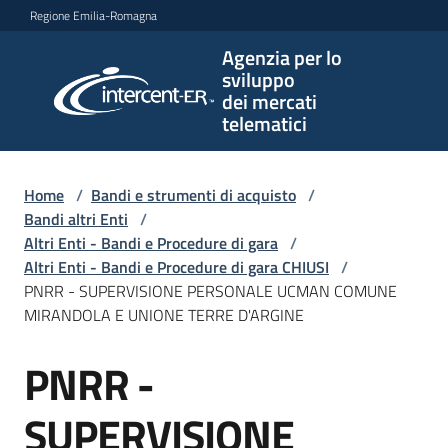
Vai al contenuto
Vai alla navigazione
Vai al footer
Regione Emilia-Romagna
Agenzia per lo
Agenzia
sviluppo
per lo
dei mercati
sviluppo
telematici
dei
mercati
telematici
Home
/
Bandi e strumenti di acquisto
/
Bandi altri Enti
/
Altri Enti - Bandi e Procedure di gara
/
Altri Enti - Bandi e Procedure di gara CHIUSI
/
L'Agenzia
PNRR - SUPERVISIONE PERSONALE UCMAN COMUNE
MIRANDOLA E UNIONE TERRE D'ARGINE
PNRR -
Bandi
Salta al contenuto
e
strumenti
SUPERVISIONE
di