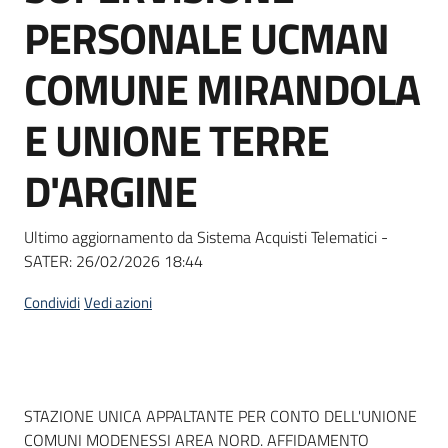
acquisto
PERSONALE UCMAN
COMUNE MIRANDOLA
Supporto
E UNIONE TERRE
D'ARGINE
Piattaforme
telematiche
Ultimo aggiornamento da Sistema Acquisti Telematici -
SATER:
26/02/2026 18:44
Condividi
Vedi azioni
English
site
Dati del bando
STAZIONE UNICA APPALTANTE PER CONTO DELL'UNIONE
COMUNI MODENESSI AREA NORD. AFFIDAMENTO