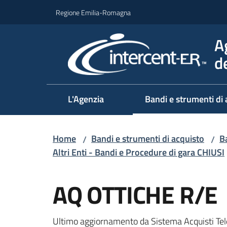
Vai al contenuto
Vai alla navigazione
Vai al footer
Regione Emilia-Romagna
A
d
L'Agenzia
Bandi e strumenti di 
Home
Bandi e strumenti di acquisto
Ba
/
/
Altri Enti - Bandi e Procedure di gara CHIUSI
Salta al contenuto
AQ OTTICHE R/E
Ultimo aggiornamento da Sistema Acquisti Tel