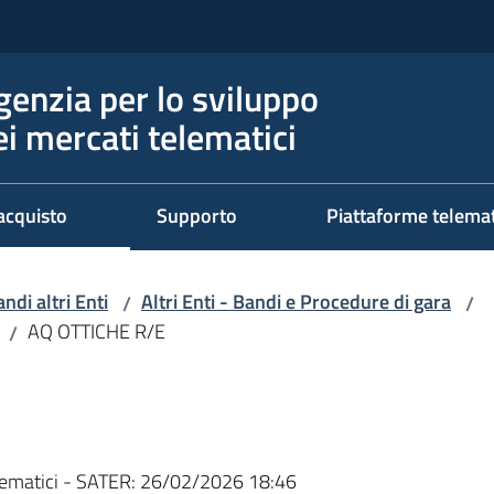
genzia per lo sviluppo
ei mercati telematici
acquisto
Supporto
Piattaforme telema
ndi altri Enti
Altri Enti - Bandi e Procedure di gara
/
/
AQ OTTICHE R/E
/
ematici - SATER:
26/02/2026 18:46