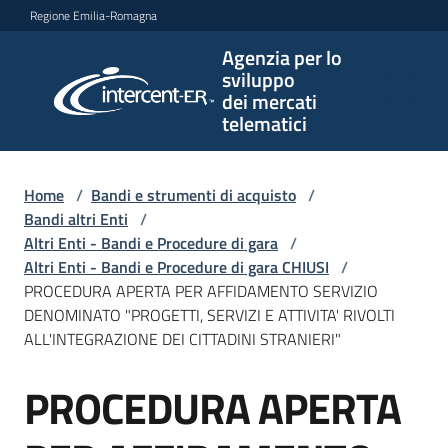
Vai al contenuto
Vai alla navigazione
Vai al footer
Regione Emilia-Romagna
Agenzia per lo
Agenzia
sviluppo
per lo
dei mercati
sviluppo
telematici
dei
mercati
telematici
Home
/
Bandi e strumenti di acquisto
/
Bandi altri Enti
/
Altri Enti - Bandi e Procedure di gara
/
Altri Enti - Bandi e Procedure di gara CHIUSI
/
L'Agenzia
PROCEDURA APERTA PER AFFIDAMENTO SERVIZIO
DENOMINATO "PROGETTI, SERVIZI E ATTIVITA' RIVOLTI
ALL'INTEGRAZIONE DEI CITTADINI STRANIERI"
Bandi
PROCEDURA APERTA
e
Salta al contenuto
strumenti
di