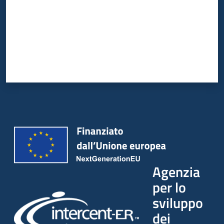
Agenzia
per lo
sviluppo
dei