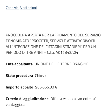
Seguici
Condividi
Vedi azioni
su
Dati del bando
PROCEDURA APERTA PER L’AFFIDAMENTO DEL SERVIZIO
DENOMINATO “PROGETTI, SERVIZI E ATTIVITA’ RIVOLTI
ALL’INTEGRAZIONE DEI CITTADINI STRANIERI” PER UN
PERIODO DI TRE ANNI – C.I.G. A017B42A04
Ente appaltante
UNIONE DELLE TERRE D'ARGINE
Stato procedura
Chiuso
Importo appalto
966.056,00 €
Criterio di aggiudicazione
Offerta economicamente più
vantaggiosa