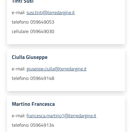
Tinti Susi
e-mail:
susi.tinti@terredargine.it
telefono:
059649053
cellulare:
059649030
Ciulla Giuseppe
e-mail:
giuseppe.ciulla@terredargine.it
telefono:
059649148
Martino Francesca
e-mail:
francesca.martino1@terredargine.it
telefono:
059649134