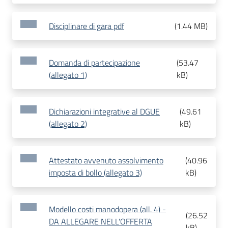
Disciplinare di gara pdf
(
1.44 MB
)
Domanda di partecipazione
(
53.47
(allegato 1)
kB
)
Dichiarazioni integrative al DGUE
(
49.61
(allegato 2)
kB
)
Attestato avvenuto assolvimento
(
40.96
imposta di bollo (allegato 3)
kB
)
Modello costi manodopera (all. 4) -
(
26.52
DA ALLEGARE NELL'OFFERTA
kB
)