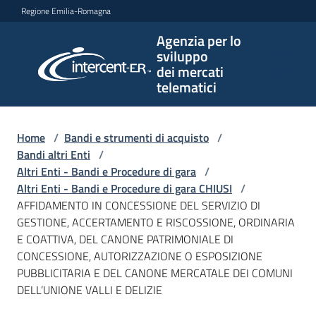
Vai al contenuto
Vai alla navigazione
Vai al footer
Regione Emilia-Romagna
Agenzia per lo
Agenzia
sviluppo
per lo
dei mercati
sviluppo
telematici
dei
mercati
telematici
Home
/
Bandi e strumenti di acquisto
/
Bandi altri Enti
/
Altri Enti - Bandi e Procedure di gara
/
Altri Enti - Bandi e Procedure di gara CHIUSI
/
L'Agenzia
AFFIDAMENTO IN CONCESSIONE DEL SERVIZIO DI
GESTIONE, ACCERTAMENTO E RISCOSSIONE, ORDINARIA
E COATTIVA, DEL CANONE PATRIMONIALE DI
CONCESSIONE, AUTORIZZAZIONE O ESPOSIZIONE
Bandi
PUBBLICITARIA E DEL CANONE MERCATALE DEI COMUNI
e
DELL’UNIONE VALLI E DELIZIE
strumenti
di