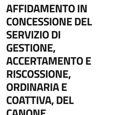
AFFIDAMENTO IN
acquisto
Salta al contenuto
CONCESSIONE DEL
Supporto
SERVIZIO DI
GESTIONE,
Piattaforme
telematiche
ACCERTAMENTO E
RISCOSSIONE,
ORDINARIA E
English
COATTIVA, DEL
site
CANONE