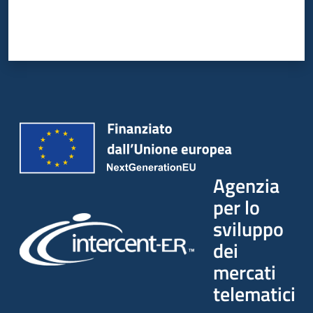
Agenzia
per lo
sviluppo
dei
mercati
telematici