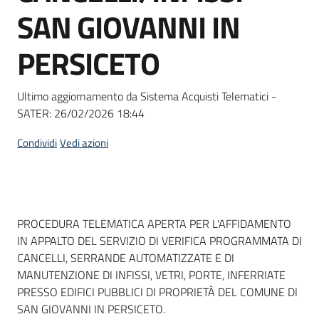
acquisto
SAN GIOVANNI IN
PERSICETO
Supporto
Ultimo aggiornamento da Sistema Acquisti Telematici -
SATER:
26/02/2026 18:44
Piattaforme
telematiche
Condividi
Vedi azioni
Dati del bando
PROCEDURA TELEMATICA APERTA PER L'AFFIDAMENTO
IN APPALTO DEL SERVIZIO DI VERIFICA PROGRAMMATA DI
English
CANCELLI, SERRANDE AUTOMATIZZATE E DI
site
MANUTENZIONE DI INFISSI, VETRI, PORTE, INFERRIATE
PRESSO EDIFICI PUBBLICI DI PROPRIETÀ DEL COMUNE DI
SAN GIOVANNI IN PERSICETO.