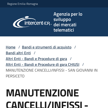
Vai al contenuto
Vai alla navigazione
Vai al footer
Regione Emilia-Romagna
Agenzia per lo
Agenzia
sviluppo
per lo
dei mercati
sviluppo
telematici
dei
mercati
telematici
Home
/
Bandi e strumenti di acquisto
/
Bandi altri Enti
/
Altri Enti - Bandi e Procedure di gara
/
Altri Enti - Bandi e Procedure di gara CHIUSI
/
L'Agenzia
MANUTENZIONE CANCELLI/INFISSI - SAN GIOVANNI IN
PERSICETO
MANUTENZIONE
Bandi
Salta al contenuto
e
strumenti
CANCELLI/INFISSI -
di