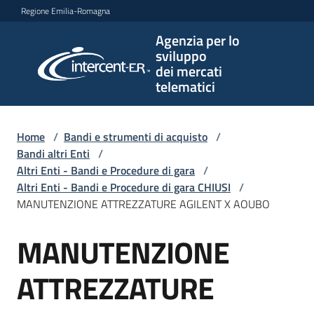
Vai al contenuto
Vai alla navigazione
Vai al footer
Regione Emilia-Romagna
Agenzia per lo
Agenzia
sviluppo
per lo
dei mercati
sviluppo
telematici
dei
mercati
telematici
Home
/
Bandi e strumenti di acquisto
/
Bandi altri Enti
/
Altri Enti - Bandi e Procedure di gara
/
Altri Enti - Bandi e Procedure di gara CHIUSI
/
L'Agenzia
MANUTENZIONE ATTREZZATURE AGILENT X AOUBO
MANUTENZIONE
Salta al contenuto
Bandi
e
ATTREZZATURE
strumenti
di