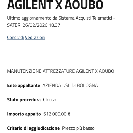
AGILENT X AOUBO
acquisto
Ultimo aggiornamento da Sistema Acquisti Telematici -
SATER:
26/02/2026 18:37
Supporto
Condividi
Vedi azioni
Piattaforme
telematiche
Dati del bando
MANUTENZIONE ATTREZZATURE AGILENT X AOUBO
Ente appaltante
AZIENDA USL DI BOLOGNA
Stato procedura
Chiuso
English
site
Importo appalto
612.000,00 €
Criterio di aggiudicazione
Prezzo più basso