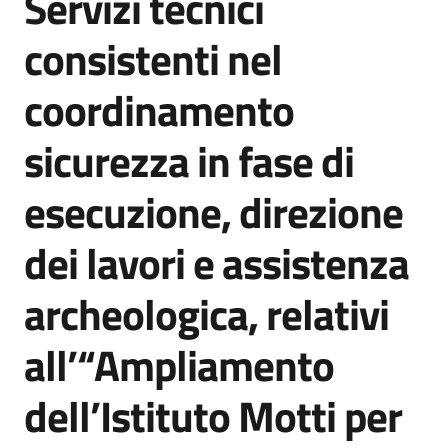
Servizi tecnici
acquisto
consistenti nel
coordinamento
Supporto
sicurezza in fase di
Piattaforme
esecuzione, direzione
telematiche
dei lavori e assistenza
archeologica, relativi
all’“Ampliamento
English
site
dell’Istituto Motti per