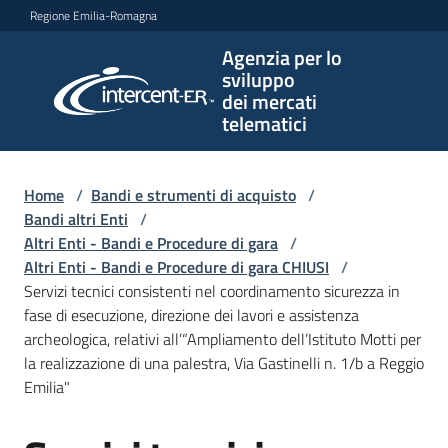
Vai al contenuto
Vai alla navigazione
Vai al footer
Regione Emilia-Romagna
Agenzia per lo
Agenzia
sviluppo
per lo
dei mercati
sviluppo
telematici
dei
mercati
telematici
Home
/
Bandi e strumenti di acquisto
/
Bandi altri Enti
/
Altri Enti - Bandi e Procedure di gara
/
Altri Enti - Bandi e Procedure di gara CHIUSI
/
L'Agenzia
Servizi tecnici consistenti nel coordinamento sicurezza in
fase di esecuzione, direzione dei lavori e assistenza
archeologica, relativi all’“Ampliamento dell’Istituto Motti per
la realizzazione di una palestra, Via Gastinelli n. 1/b a Reggio
Bandi
Emilia"
e
strumenti
di
Salta al contenuto