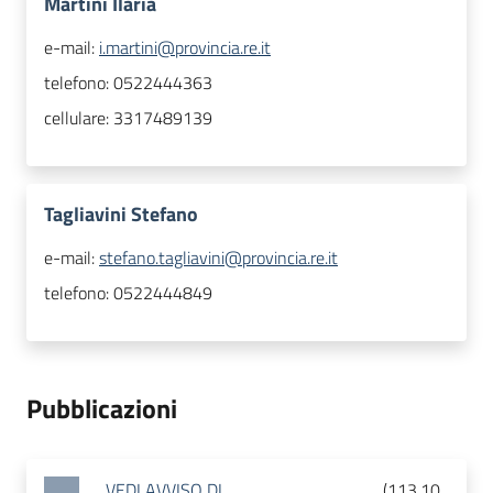
Martini Ilaria
e-mail:
i.martini@provincia.re.it
telefono:
0522444363
cellulare:
3317489139
Tagliavini Stefano
e-mail:
stefano.tagliavini@provincia.re.it
telefono:
0522444849
Pubblicazioni
VEDI AVVISO DI
(
113.10