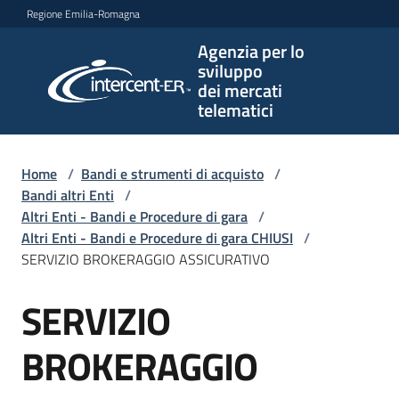
Vai al contenuto
Vai alla navigazione
Vai al footer
Regione Emilia-Romagna
Agenzia per lo
Agenzia
sviluppo
per lo
dei mercati
sviluppo
telematici
dei
mercati
telematici
Home
/
Bandi e strumenti di acquisto
/
Bandi altri Enti
/
Altri Enti - Bandi e Procedure di gara
/
Altri Enti - Bandi e Procedure di gara CHIUSI
/
L'Agenzia
SERVIZIO BROKERAGGIO ASSICURATIVO
SERVIZIO
Salta al contenuto
Bandi
e
BROKERAGGIO
strumenti
di