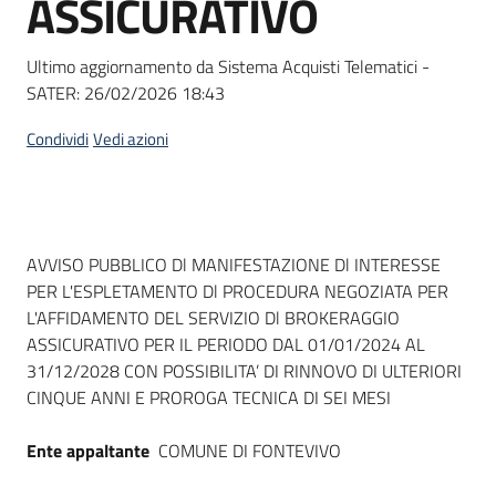
ASSICURATIVO
acquisto
Ultimo aggiornamento da Sistema Acquisti Telematici -
SATER:
26/02/2026 18:43
Supporto
Condividi
Vedi azioni
Piattaforme
telematiche
Dati del bando
AVVISO PUBBLICO Dl MANIFESTAZIONE Dl INTERESSE
PER L'ESPLETAMENTO Dl PROCEDURA NEGOZIATA PER
L'AFFIDAMENTO DEL SERVIZIO Dl BROKERAGGIO
ASSICURATIVO PER IL PERIODO DAL 01/01/2024 AL
31/12/2028 CON POSSIBILITA’ DI RINNOVO DI ULTERIORI
English
CINQUE ANNI E PROROGA TECNICA DI SEI MESI
site
Ente appaltante
COMUNE DI FONTEVIVO