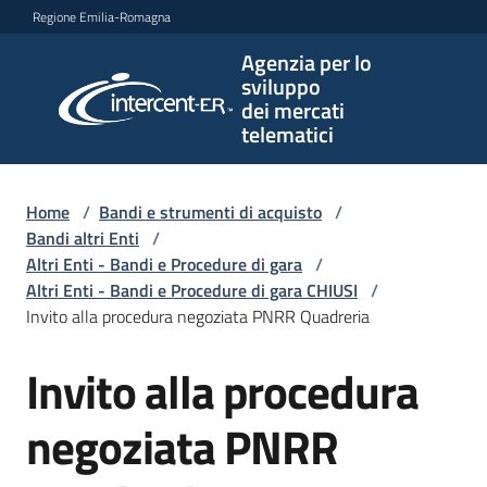
Vai al contenuto
Vai alla navigazione
Vai al footer
Regione Emilia-Romagna
Agenzia per lo
Agenzia
sviluppo
per lo
dei mercati
sviluppo
telematici
dei
mercati
telematici
Home
/
Bandi e strumenti di acquisto
/
Bandi altri Enti
/
Altri Enti - Bandi e Procedure di gara
/
Altri Enti - Bandi e Procedure di gara CHIUSI
/
L'Agenzia
Invito alla procedura negoziata PNRR Quadreria
Invito alla procedura
Salta al contenuto
Bandi
e
negoziata PNRR
strumenti
di