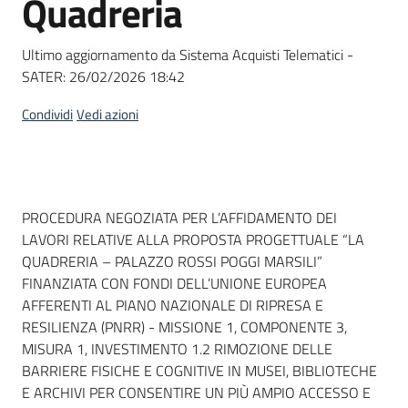
Quadreria
acquisto
Ultimo aggiornamento da Sistema Acquisti Telematici -
SATER:
26/02/2026 18:42
Supporto
Condividi
Vedi azioni
Piattaforme
telematiche
Dati del bando
PROCEDURA NEGOZIATA PER L’AFFIDAMENTO DEI
LAVORI RELATIVE ALLA PROPOSTA PROGETTUALE “LA
QUADRERIA – PALAZZO ROSSI POGGI MARSILI”
FINANZIATA CON FONDI DELL’UNIONE EUROPEA
AFFERENTI AL PIANO NAZIONALE DI RIPRESA E
English
RESILIENZA (PNRR) - MISSIONE 1, COMPONENTE 3,
site
MISURA 1, INVESTIMENTO 1.2 RIMOZIONE DELLE
BARRIERE FISICHE E COGNITIVE IN MUSEI, BIBLIOTECHE
E ARCHIVI PER CONSENTIRE UN PIÙ AMPIO ACCESSO E