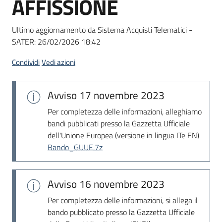
AFFISSIONE
acquisto
Ultimo aggiornamento da Sistema Acquisti Telematici -
SATER:
26/02/2026 18:42
Supporto
Condividi
Vedi azioni
Piattaforme
Avviso
17 novembre 2023
telematiche
Per completezza delle informazioni, alleghiamo
bandi pubblicati presso la Gazzetta Ufficiale
dell'Unione Europea (versione in lingua ITe EN)
Bando_GUUE.7z
English
Avviso
16 novembre 2023
site
Per completezza delle informazioni, si allega il
bando pubblicato presso la Gazzetta Ufficiale