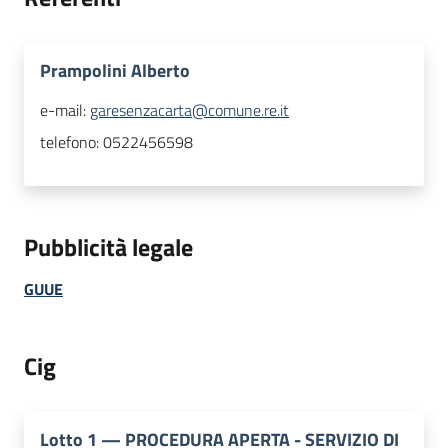
Prampolini Alberto
e-mail:
garesenzacarta@comune.re.it
telefono:
0522456598
Pubblicità legale
GUUE
Cig
Lotto
1
—
PROCEDURA APERTA - SERVIZIO DI