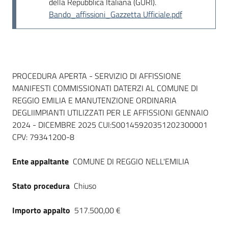
della Repubblica Italiana (GURI).
Seguici
Bando_affissioni_Gazzetta Ufficiale.pdf
su
Dati del bando
PROCEDURA APERTA - SERVIZIO DI AFFISSIONE
MANIFESTI COMMISSIONATI DATERZI AL COMUNE DI
REGGIO EMILIA E MANUTENZIONE ORDINARIA
DEGLIIMPIANTI UTILIZZATI PER LE AFFISSIONI GENNAIO
2024 - DICEMBRE 2025 CUI:S00145920351202300001
CPV: 79341200-8
Ente appaltante
COMUNE DI REGGIO NELL'EMILIA
Stato procedura
Chiuso
Importo appalto
517.500,00 €