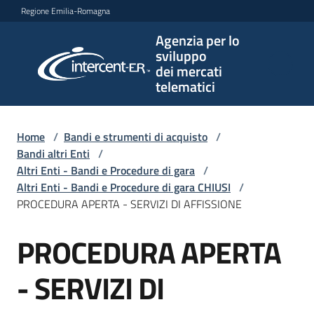
Vai al contenuto
Vai alla navigazione
Vai al footer
Regione Emilia-Romagna
Agenzia per lo
Agenzia
sviluppo
per lo
dei mercati
sviluppo
telematici
dei
mercati
telematici
Home
/
Bandi e strumenti di acquisto
/
Bandi altri Enti
/
Altri Enti - Bandi e Procedure di gara
/
Altri Enti - Bandi e Procedure di gara CHIUSI
/
L'Agenzia
PROCEDURA APERTA - SERVIZI DI AFFISSIONE
PROCEDURA APERTA
Salta al contenuto
Bandi
e
- SERVIZI DI
strumenti
di