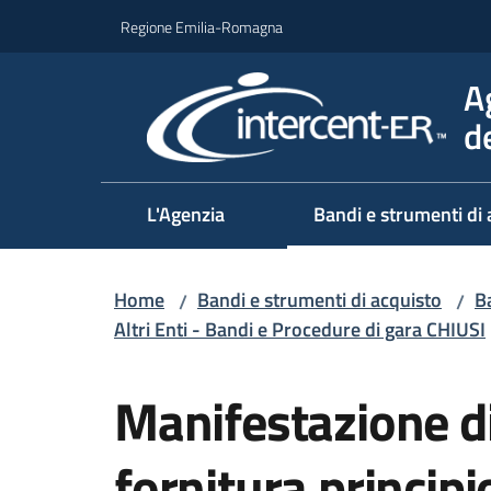
Vai al contenuto
Vai alla navigazione
Vai al footer
Regione Emilia-Romagna
A
d
L'Agenzia
Bandi e strumenti di 
Home
Bandi e strumenti di acquisto
Ba
/
/
Altri Enti - Bandi e Procedure di gara CHIUSI
Salta al contenuto
Manifestazione di
fornitura principi