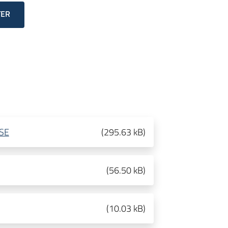
TER
SE
(
295.63 kB
)
(
56.50 kB
)
(
10.03 kB
)