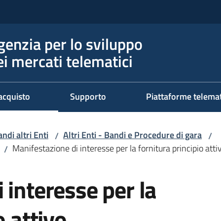
genzia per lo sviluppo
ei mercati telematici
acquisto
Supporto
Piattaforme telema
ndi altri Enti
Altri Enti - Bandi e Procedure di gara
/
/
Manifestazione di interesse per la fornitura principio at
/
 interesse per la
o attivo