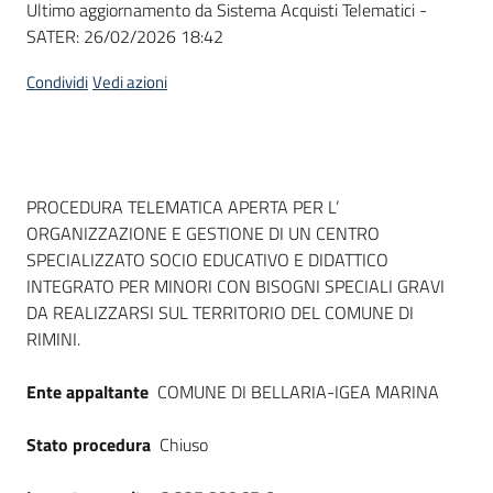
Ultimo aggiornamento da Sistema Acquisti Telematici -
acquisto
SATER:
26/02/2026 18:42
Condividi
Vedi azioni
Supporto
Piattaforme
Dati del bando
PROCEDURA TELEMATICA APERTA PER L’
telematiche
ORGANIZZAZIONE E GESTIONE DI UN CENTRO
SPECIALIZZATO SOCIO EDUCATIVO E DIDATTICO
INTEGRATO PER MINORI CON BISOGNI SPECIALI GRAVI
DA REALIZZARSI SUL TERRITORIO DEL COMUNE DI
RIMINI.
English
Ente appaltante
COMUNE DI BELLARIA-IGEA MARINA
site
Stato procedura
Chiuso