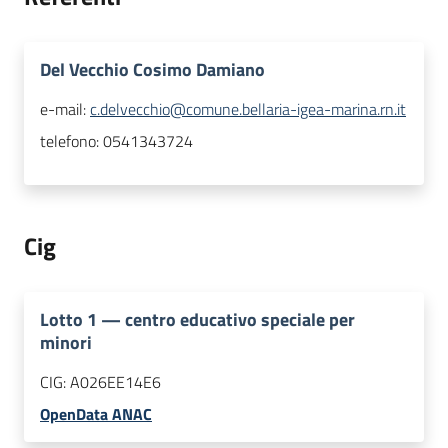
Del Vecchio Cosimo Damiano
e-mail:
c.delvecchio@comune.bellaria-igea-marina.rn.it
telefono:
0541343724
Cig
Lotto
1
—
centro educativo speciale per
minori
CIG:
A026EE14E6
OpenData ANAC