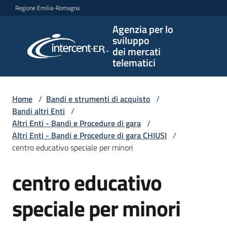
Vai al contenuto
Vai alla navigazione
Vai al footer
Regione Emilia-Romagna
Agenzia per lo
Agenzia
sviluppo
per lo
dei mercati
sviluppo
telematici
dei
mercati
telematici
Home
/
Bandi e strumenti di acquisto
/
Bandi altri Enti
/
Altri Enti - Bandi e Procedure di gara
/
Altri Enti - Bandi e Procedure di gara CHIUSI
/
L'Agenzia
centro educativo speciale per minori
centro educativo
Salta al contenuto
Bandi
e
speciale per minori
strumenti
di