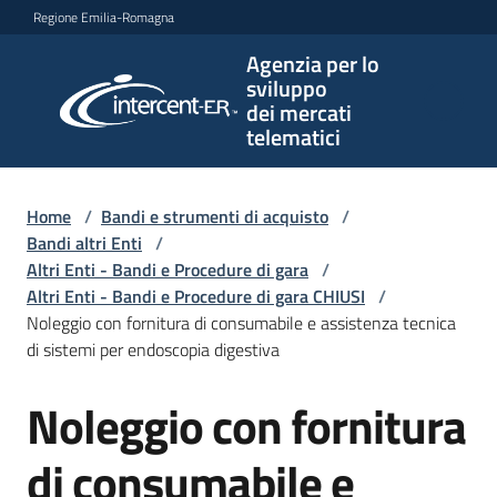
Vai al contenuto
Vai alla navigazione
Vai al footer
Regione Emilia-Romagna
Agenzia per lo
Agenzia
sviluppo
per lo
dei mercati
sviluppo
telematici
dei
mercati
telematici
Home
/
Bandi e strumenti di acquisto
/
Bandi altri Enti
/
Altri Enti - Bandi e Procedure di gara
/
Altri Enti - Bandi e Procedure di gara CHIUSI
/
L'Agenzia
Noleggio con fornitura di consumabile e assistenza tecnica
di sistemi per endoscopia digestiva
Noleggio con fornitura
Bandi
Salta al contenuto
e
strumenti
di consumabile e
di