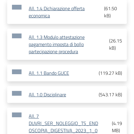
All. 1.4 Dichiarazione offerta
(
61.50
economica
kB
)
All. 1.3 Modulo attestazione
(
26.15
pagamento imposta di bollo
kB
)
partecipazione procedura
All. 1.1 Bando GUCE
(
119.27 kB
)
All. 1.0 Disciplinare
(
543.17 kB
)
All. 7
DUVRI_SER_NOLEGGIO_TS_END
(
4.19
OSCOPIA_DIGESTIVA_2023_1_0
MB
)