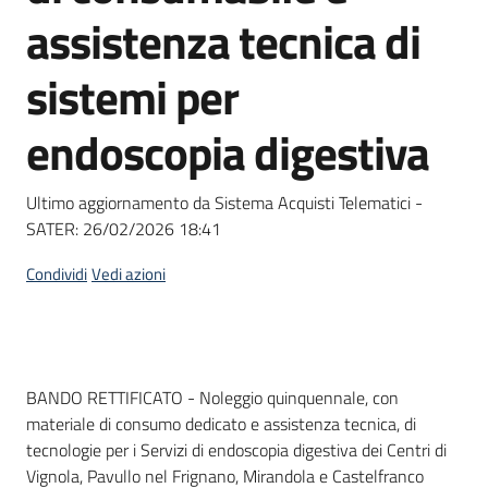
acquisto
assistenza tecnica di
sistemi per
Supporto
endoscopia digestiva
Piattaforme
Ultimo aggiornamento da Sistema Acquisti Telematici -
telematiche
SATER:
26/02/2026 18:41
Condividi
Vedi azioni
English
Dati del bando
BANDO RETTIFICATO - Noleggio quinquennale, con
site
materiale di consumo dedicato e assistenza tecnica, di
tecnologie per i Servizi di endoscopia digestiva dei Centri di
Vignola, Pavullo nel Frignano, Mirandola e Castelfranco