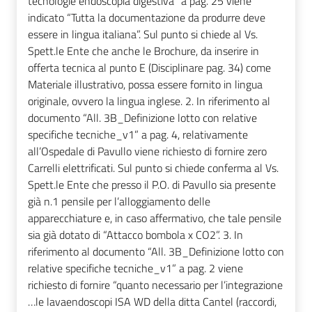
tecnologie endoscopia digestiva” a pag. 25 viene
indicato “Tutta la documentazione da produrre deve
essere in lingua italiana”. Sul punto si chiede al Vs.
Spett.le Ente che anche le Brochure, da inserire in
offerta tecnica al punto E (Disciplinare pag. 34) come
Materiale illustrativo, possa essere fornito in lingua
originale, ovvero la lingua inglese. 2. In riferimento al
documento “All. 3B_Definizione lotto con relative
specifiche tecniche_v1” a pag. 4, relativamente
all’Ospedale di Pavullo viene richiesto di fornire zero
Carrelli elettrificati. Sul punto si chiede conferma al Vs.
Spett.le Ente che presso il P.O. di Pavullo sia presente
già n.1 pensile per l’alloggiamento delle
apparecchiature e, in caso affermativo, che tale pensile
sia già dotato di “Attacco bombola x CO2”. 3. In
riferimento al documento “All. 3B_Definizione lotto con
relative specifiche tecniche_v1” a pag. 2 viene
richiesto di fornire “quanto necessario per l’integrazione
…le lavaendoscopi ISA WD della ditta Cantel (raccordi,