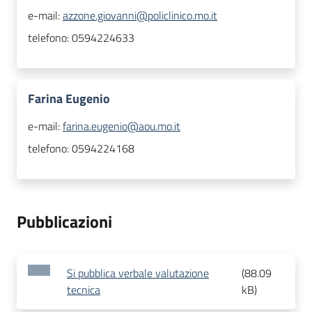
e-mail:
azzone.giovanni@policlinico.mo.it
telefono:
0594224633
Farina Eugenio
e-mail:
farina.eugenio@aou.mo.it
telefono:
0594224168
Pubblicazioni
Si pubblica verbale valutazione
(
88.09
tecnica
kB
)