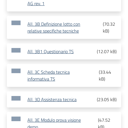
AG rev. 1
All. 3B Definizione lotto con
(
70.32
relative specifiche tecniche
kB
)
All. 3B1 Questionario TS
(
12.07 kB
)
All. 3C Scheda tecnica
(
33.44
informativa TS
kB
)
All. 3D Assistenza tecnica
(
23.05 kB
)
All. 3E Modulo prova visione
(
47.52
demo
kB
)