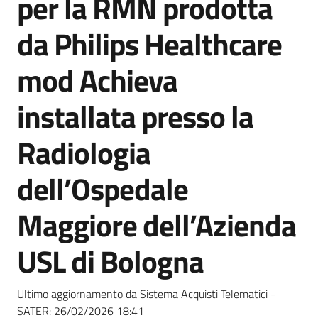
per la RMN prodotta
acquisto
da Philips Healthcare
Supporto
mod Achieva
installata presso la
Piattaforme
Radiologia
telematiche
dell’Ospedale
Maggiore dell’Azienda
USL di Bologna
English
site
Ultimo aggiornamento da Sistema Acquisti Telematici -
SATER:
26/02/2026 18:41