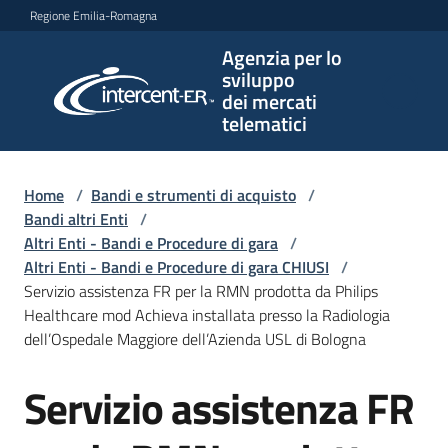
Vai al contenuto
Vai alla navigazione
Vai al footer
Regione Emilia-Romagna
Agenzia per lo
Agenzia
sviluppo
per lo
dei mercati
sviluppo
telematici
dei
mercati
telematici
Home
/
Bandi e strumenti di acquisto
/
Bandi altri Enti
/
Altri Enti - Bandi e Procedure di gara
/
Altri Enti - Bandi e Procedure di gara CHIUSI
/
L'Agenzia
Servizio assistenza FR per la RMN prodotta da Philips
Healthcare mod Achieva installata presso la Radiologia
dell’Ospedale Maggiore dell’Azienda USL di Bologna
Bandi
Servizio assistenza FR
e
Salta al contenuto
strumenti
di