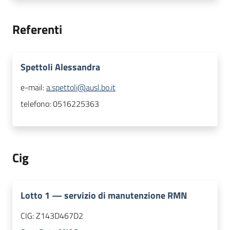
Referenti
Spettoli Alessandra
e-mail:
a.spettoli@ausl.bo.it
telefono:
0516225363
Cig
Lotto
1
—
servizio di manutenzione RMN
CIG:
Z143D467D2