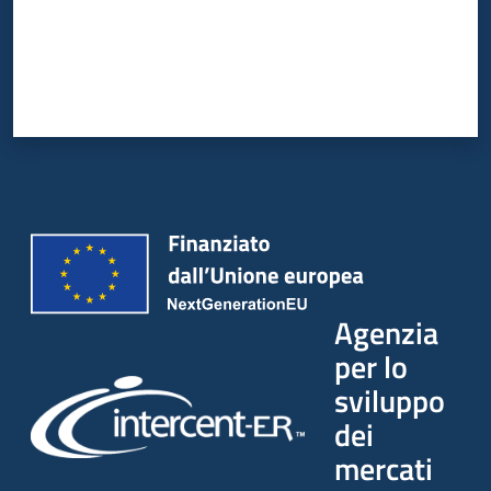
Agenzia
per lo
sviluppo
dei
mercati