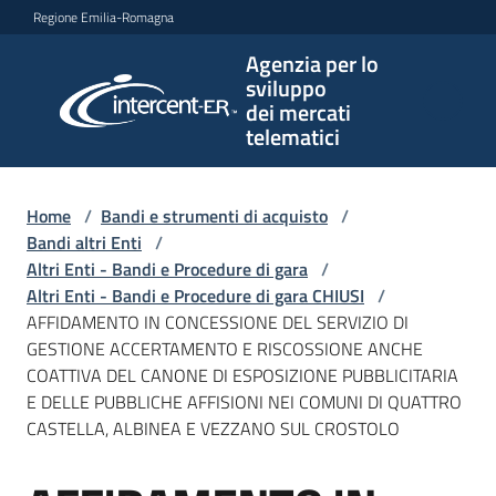
Vai al contenuto
Vai alla navigazione
Vai al footer
Regione Emilia-Romagna
Agenzia per lo
Agenzia
sviluppo
per lo
dei mercati
sviluppo
telematici
dei
mercati
telematici
Home
/
Bandi e strumenti di acquisto
/
Bandi altri Enti
/
Altri Enti - Bandi e Procedure di gara
/
Altri Enti - Bandi e Procedure di gara CHIUSI
/
L'Agenzia
AFFIDAMENTO IN CONCESSIONE DEL SERVIZIO DI
GESTIONE ACCERTAMENTO E RISCOSSIONE ANCHE
COATTIVA DEL CANONE DI ESPOSIZIONE PUBBLICITARIA
E DELLE PUBBLICHE AFFISIONI NEI COMUNI DI QUATTRO
Bandi
CASTELLA, ALBINEA E VEZZANO SUL CROSTOLO
e
strumenti
di
Salta al contenuto