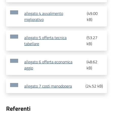
allegato 4 avvalimento
(
49.00
migliorativo
kB
)
allegato 5 offerta tecnica
(
53.27
tabellare
kB
)
allegato 6 offerta economica
(
48.62
aggio
kB
)
allegato 7 costi manodopera
(
24.52 kB
)
Referenti