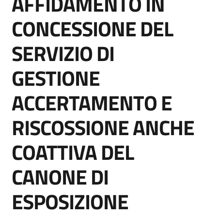
AFFIDAMENTO IN
acquisto
CONCESSIONE DEL
SERVIZIO DI
Supporto
GESTIONE
Piattaforme
ACCERTAMENTO E
telematiche
RISCOSSIONE ANCHE
COATTIVA DEL
CANONE DI
English
site
ESPOSIZIONE