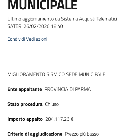
MUNICIPALE
acquisto
Ultimo aggiornamento da Sistema Acquisti Telematici -
SATER:
26/02/2026 18:40
Supporto
Condividi
Vedi azioni
Piattaforme
telematiche
Dati del bando
MIGLIORAMENTO SISMICO SEDE MUNICIPALE
Ente appaltante
PROVINCIA DI PARMA
Stato procedura
Chiuso
English
site
Importo appalto
284.117,26 €
Criterio di aggiudicazione
Prezzo più basso