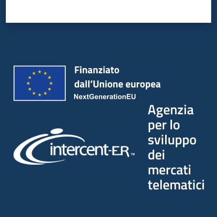
Agenzia
per lo
sviluppo
dei
mercati
telematici