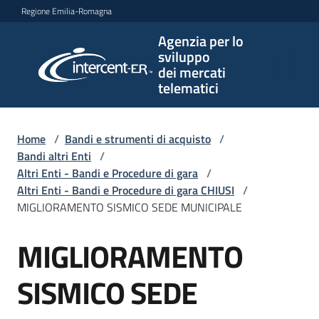
Vai al contenuto
Vai alla navigazione
Vai al footer
Regione Emilia-Romagna
Agenzia per lo
Agenzia
sviluppo
per lo
dei mercati
sviluppo
telematici
dei
mercati
telematici
Home
/
Bandi e strumenti di acquisto
/
Bandi altri Enti
/
Altri Enti - Bandi e Procedure di gara
/
Altri Enti - Bandi e Procedure di gara CHIUSI
/
L'Agenzia
MIGLIORAMENTO SISMICO SEDE MUNICIPALE
MIGLIORAMENTO
Salta al contenuto
Bandi
e
SISMICO SEDE
strumenti
di